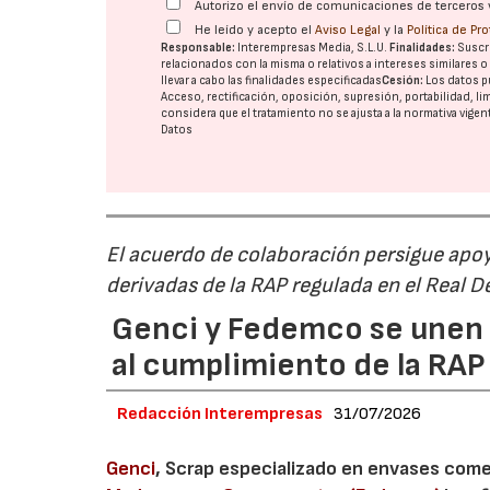
Autorizo el envío de comunicaciones de terceros 
He leído y acepto el
Aviso Legal
y la
Política de Pr
Responsable:
Interempresas Media, S.L.U.
Finalidades:
Suscri
relacionados con la misma o relativos a intereses similares 
llevar a cabo las finalidades especificadas
Cesión:
Los datos p
Acceso, rectificación, oposición, supresión, portabilidad, l
considera que el tratamiento no se ajusta a la normativa vige
Datos
El acuerdo de colaboración persigue apoya
derivadas de la RAP regulada en el Real 
Genci y Fedemco se unen p
al cumplimiento de la RA
Redacción Interempresas
31/07/2026
Genci
, Scrap especializado en envases comerc