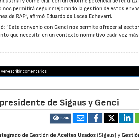
ndustrial y comercial, con un enorme potencial de reutiliza
o nos permitirá seguir mejorando la gestión de estos enva
nes de RAP”, afirmó Eduardo de Lecea Echevarri.
ó: “Este convenio con Genci nos permite ofrecer al sector
nto que necesita en un contexto normativo cada vez más
ver/escribir comentarios
 presidente de Sigaus y Genci
6706
ntegrado de Gestión de Aceites Usados
(Sigaus) y
Gestió