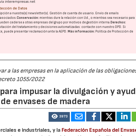
vía interempresas.net
otección de Datos
pción a nuestra(s) newsletter(s). Gestión de cuenta de usuario. Envío de emails
o asociados.
Conservación:
mientras dure la relación con Ud., o mientras sea necesario para
ueden cederse a otras
empresas del grupo
por motivos de gestión interna.
Derechos:
imitación del tratatamiento y decisiones automatizadas:
contacte con nuestro DPD
. Si
nte, puede presentar reclamación ante la
AEPD
.
Más información:
Política de Protección de
r a las empresas en la aplicación de las obligacione
Decreto 1055/2022
ara impusar la divulgación y ayud
P de envases de madera
3973
iales e industriales, y la
Federación Española del Envas