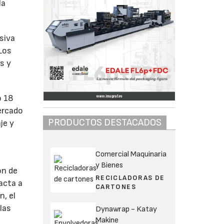
la
siva
 Los
s y
o 18
ercado
PRODUCTOS DESTACADOS
je y
Comercial Maquinaria
y Bienes
ón de
RECICLADORAS DE
acta a
CARTONES
n, el
las
Dynawrap - Katay
Makine