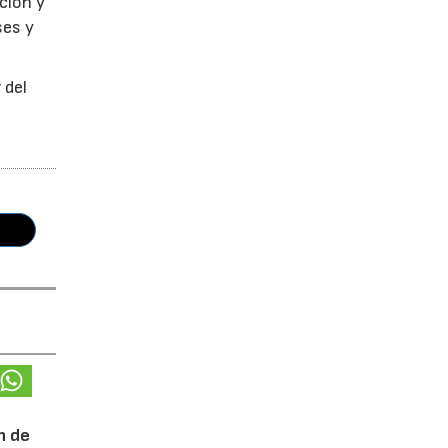
ción y
ses y
 del
n de