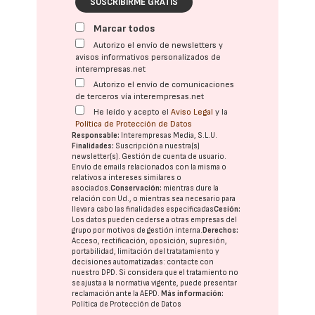
SUSCRIBIRME GRATIS
Marcar todos
Autorizo el envío de newsletters y
avisos informativos personalizados de
interempresas.net
Autorizo el envío de comunicaciones
de terceros vía interempresas.net
He leído y acepto el
Aviso Legal
y la
Política de Protección de Datos
Responsable:
Interempresas Media, S.L.U.
Finalidades:
Suscripción a nuestra(s)
newsletter(s). Gestión de cuenta de usuario.
Envío de emails relacionados con la misma o
relativos a intereses similares o
asociados.
Conservación:
mientras dure la
relación con Ud., o mientras sea necesario para
llevar a cabo las finalidades especificadas
Cesión:
Los datos pueden cederse a otras
empresas del
grupo
por motivos de gestión interna.
Derechos:
Acceso, rectificación, oposición, supresión,
portabilidad, limitación del tratatamiento y
decisiones automatizadas:
contacte con
nuestro DPD
. Si considera que el tratamiento no
se ajusta a la normativa vigente, puede presentar
reclamación ante la
AEPD
.
Más información:
Política de Protección de Datos