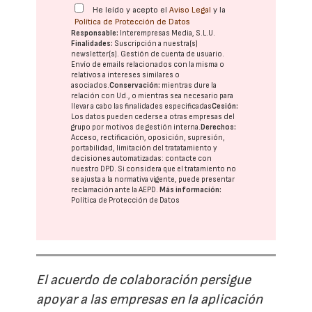
He leído y acepto el
Aviso Legal
y la
Política de Protección de Datos
Responsable:
Interempresas Media, S.L.U.
Finalidades:
Suscripción a nuestra(s)
newsletter(s). Gestión de cuenta de usuario.
Envío de emails relacionados con la misma o
relativos a intereses similares o
asociados.
Conservación:
mientras dure la
relación con Ud., o mientras sea necesario para
llevar a cabo las finalidades especificadas
Cesión:
Los datos pueden cederse a otras
empresas del
grupo
por motivos de gestión interna.
Derechos:
Acceso, rectificación, oposición, supresión,
portabilidad, limitación del tratatamiento y
decisiones automatizadas:
contacte con
nuestro DPD
. Si considera que el tratamiento no
se ajusta a la normativa vigente, puede presentar
reclamación ante la
AEPD
.
Más información:
Política de Protección de Datos
El acuerdo de colaboración persigue
apoyar a las empresas en la aplicación