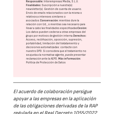
Responsable:
Interempresas Media, S.L.U.
Finalidades:
Suscripción a nuestra(s)
newsletter(s). Gestión de cuenta de usuario.
Envío de emails relacionados con la misma o
relativos a intereses similares o
asociados.
Conservación:
mientras dure la
relación con Ud., o mientras sea necesario para
llevar a cabo las finalidades especificadas
Cesión:
Los datos pueden cederse a otras
empresas del
grupo
por motivos de gestión interna.
Derechos:
Acceso, rectificación, oposición, supresión,
portabilidad, limitación del tratatamiento y
decisiones automatizadas:
contacte con
nuestro DPD
. Si considera que el tratamiento no
se ajusta a la normativa vigente, puede presentar
reclamación ante la
AEPD
.
Más información:
Política de Protección de Datos
El acuerdo de colaboración persigue
apoyar a las empresas en la aplicación
de las obligaciones derivadas de la RAP
regulada en el Real Decreto 1055/2022