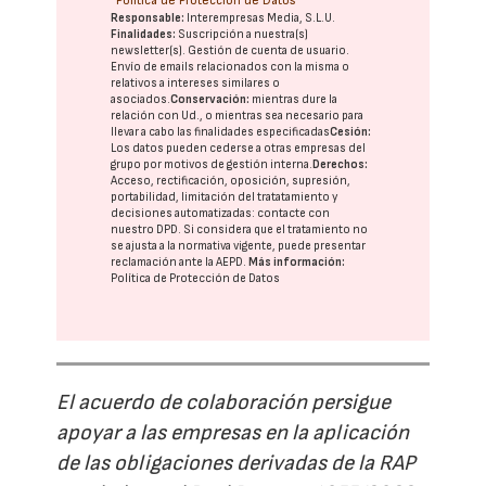
Política de Protección de Datos
Responsable:
Interempresas Media, S.L.U.
Finalidades:
Suscripción a nuestra(s)
newsletter(s). Gestión de cuenta de usuario.
Envío de emails relacionados con la misma o
relativos a intereses similares o
asociados.
Conservación:
mientras dure la
relación con Ud., o mientras sea necesario para
llevar a cabo las finalidades especificadas
Cesión:
Los datos pueden cederse a otras
empresas del
grupo
por motivos de gestión interna.
Derechos:
Acceso, rectificación, oposición, supresión,
portabilidad, limitación del tratatamiento y
decisiones automatizadas:
contacte con
nuestro DPD
. Si considera que el tratamiento no
se ajusta a la normativa vigente, puede presentar
reclamación ante la
AEPD
.
Más información:
Política de Protección de Datos
El acuerdo de colaboración persigue
apoyar a las empresas en la aplicación
de las obligaciones derivadas de la RAP