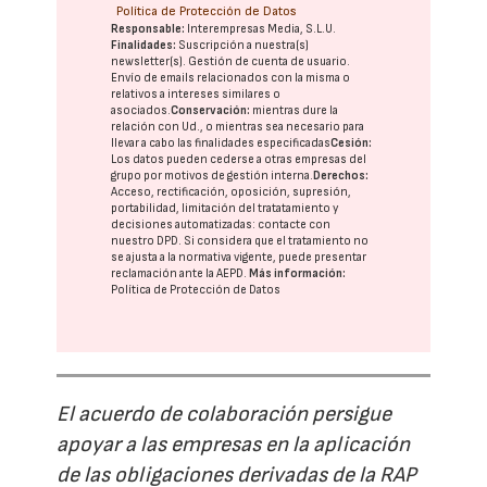
Política de Protección de Datos
Responsable:
Interempresas Media, S.L.U.
Finalidades:
Suscripción a nuestra(s)
newsletter(s). Gestión de cuenta de usuario.
Envío de emails relacionados con la misma o
relativos a intereses similares o
asociados.
Conservación:
mientras dure la
relación con Ud., o mientras sea necesario para
llevar a cabo las finalidades especificadas
Cesión:
Los datos pueden cederse a otras
empresas del
grupo
por motivos de gestión interna.
Derechos:
Acceso, rectificación, oposición, supresión,
portabilidad, limitación del tratatamiento y
decisiones automatizadas:
contacte con
nuestro DPD
. Si considera que el tratamiento no
se ajusta a la normativa vigente, puede presentar
reclamación ante la
AEPD
.
Más información:
Política de Protección de Datos
El acuerdo de colaboración persigue
apoyar a las empresas en la aplicación
de las obligaciones derivadas de la RAP