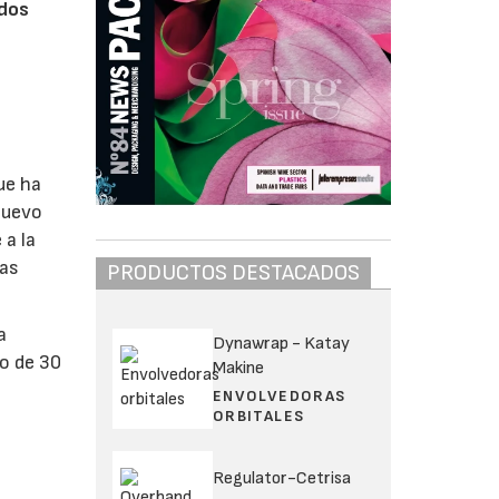
idos
ue ha
 nuevo
 a la
las
PRODUCTOS DESTACADOS
a
Dynawrap - Katay
mo de 30
Makine
ENVOLVEDORAS
ORBITALES
Regulator-Cetrisa