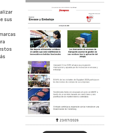
alizar
de sus
 marcas
ura
 estos
más
23/07/2026