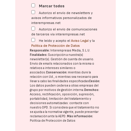
Marcar todos
Autorizo el envío de newsletters y
avisos informativos personalizados de
interempresas.net
Autorizo el envío de comunicaciones
de terceros vía interempresas.net
He leído y acepto el
Aviso Legal
y la
Política de Protección de Datos
Responsable:
Interempresas Media, S.L.U.
Finalidades:
Suscripción a nuestra(s)
newsletter(s). Gestión de cuenta de usuario.
Envío de emails relacionados con la misma o
relativos a intereses similares o
asociados.
Conservación:
mientras dure la
relación con Ud., o mientras sea necesario para
llevar a cabo las finalidades especificadas
Cesión:
Los datos pueden cederse a otras
empresas del
grupo
por motivos de gestión interna.
Derechos:
Acceso, rectificación, oposición, supresión,
portabilidad, limitación del tratatamiento y
decisiones automatizadas:
contacte con
nuestro DPD
. Si considera que el tratamiento no
se ajusta a la normativa vigente, puede presentar
reclamación ante la
AEPD
.
Más información:
Política de Protección de Datos