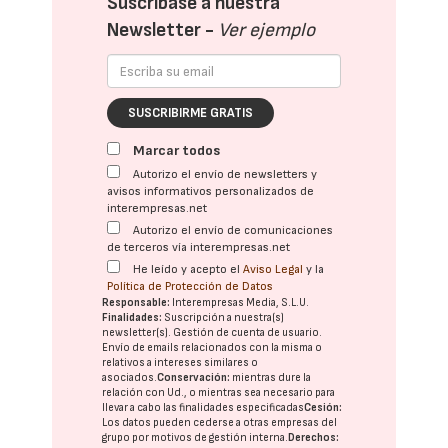
Suscríbase a nuestra
Newsletter -
Ver ejemplo
SUSCRIBIRME GRATIS
Marcar todos
Autorizo el envío de newsletters y
avisos informativos personalizados de
interempresas.net
Autorizo el envío de comunicaciones
de terceros vía interempresas.net
He leído y acepto el
Aviso Legal
y la
Política de Protección de Datos
Responsable:
Interempresas Media, S.L.U.
Finalidades:
Suscripción a nuestra(s)
newsletter(s). Gestión de cuenta de usuario.
Envío de emails relacionados con la misma o
relativos a intereses similares o
asociados.
Conservación:
mientras dure la
relación con Ud., o mientras sea necesario para
llevar a cabo las finalidades especificadas
Cesión:
Los datos pueden cederse a otras
empresas del
grupo
por motivos de gestión interna.
Derechos: