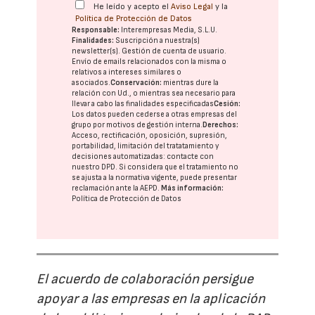
He leído y acepto el
Aviso Legal
y la
Política de Protección de Datos
Responsable:
Interempresas Media, S.L.U.
Finalidades:
Suscripción a nuestra(s)
newsletter(s). Gestión de cuenta de usuario.
Envío de emails relacionados con la misma o
relativos a intereses similares o
asociados.
Conservación:
mientras dure la
relación con Ud., o mientras sea necesario para
llevar a cabo las finalidades especificadas
Cesión:
Los datos pueden cederse a otras
empresas del
grupo
por motivos de gestión interna.
Derechos:
Acceso, rectificación, oposición, supresión,
portabilidad, limitación del tratatamiento y
decisiones automatizadas:
contacte con
nuestro DPD
. Si considera que el tratamiento no
se ajusta a la normativa vigente, puede presentar
reclamación ante la
AEPD
.
Más información:
Política de Protección de Datos
El acuerdo de colaboración persigue
apoyar a las empresas en la aplicación