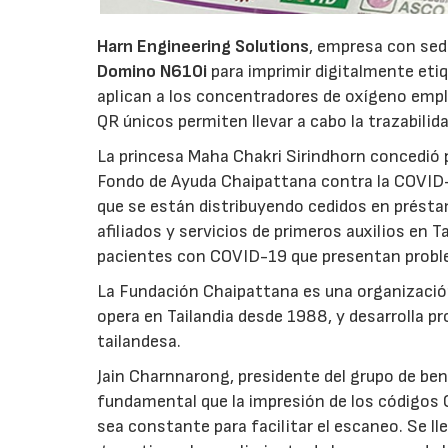
Harn Engineering Solutions
, empresa con sede
Domino N610i
para imprimir digitalmente etiq
aplican a los concentradores de oxígeno empl
QR únicos permiten llevar a cabo la trazabilid
La princesa Maha Chakri Sirindhorn concedió 
Fondo de Ayuda Chaipattana contra la COVID-1
que se están distribuyendo cedidos en présta
afiliados y servicios de primeros auxilios en T
pacientes con COVID-19 que presentan proble
La Fundación Chaipattana es una organizació
opera en Tailandia desde 1988, y desarrolla p
tailandesa.
Jain Charnnarong, presidente del grupo de bene
fundamental que la impresión de los códigos Q
sea constante para facilitar el escaneo. Se l