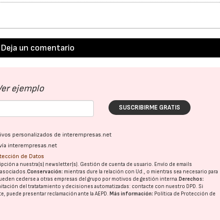
Deja un comentario
Ver ejemplo
SUSCRIBIRME GRATIS
ativos personalizados de interempresas.net
vía interempresas.net
otección de Datos
pción a nuestra(s) newsletter(s). Gestión de cuenta de usuario. Envío de emails
o asociados.
Conservación:
mientras dure la relación con Ud., o mientras sea necesario para
ueden cederse a otras
empresas del grupo
por motivos de gestión interna.
Derechos:
imitación del tratatamiento y decisiones automatizadas:
contacte con nuestro DPD
. Si
nte, puede presentar reclamación ante la
AEPD
.
Más información:
Política de Protección de