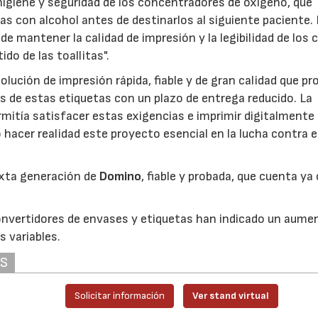
higiene y seguridad de los concentradores de oxígeno, que
as con alcohol antes de destinarlos al siguiente paciente.
e mantener la calidad de impresión y la legibilidad de los 
do de las toallitas".
ción de impresión rápida, fiable y de gran calidad que pr
s de estas etiquetas con un plazo de entrega reducido. La
itía satisfacer estas exigencias e imprimir digitalmente
acer realidad este proyecto esencial en la lucha contra 
exta generación de
Domino
, fiable y probada, que cuenta ya
nvertidores de envases y etiquetas han indicado un aume
 variables.
AS
23/07/2026
30/07/2026
Solicitar información
Ver stand virtual