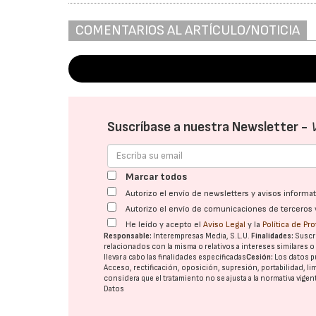
COMENTARIOS AL ARTÍCULO/NOTICIA
Suscríbase a nuestra Newsletter -
Marcar todos
Autorizo el envío de newsletters y avisos inform
Autorizo el envío de comunicaciones de terceros 
He leído y acepto el
Aviso Legal
y la
Política de Pr
Responsable:
Interempresas Media, S.L.U.
Finalidades:
Suscri
relacionados con la misma o relativos a intereses similares 
llevar a cabo las finalidades especificadas
Cesión:
Los datos p
Acceso, rectificación, oposición, supresión, portabilidad, l
considera que el tratamiento no se ajusta a la normativa vige
Datos