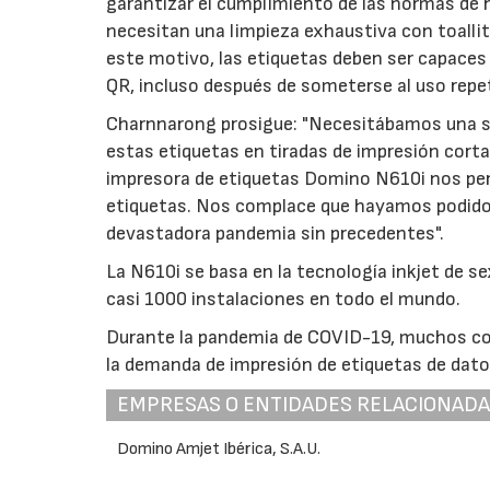
garantizar el cumplimiento de las normas de 
necesitan una limpieza exhaustiva con toallit
este motivo, las etiquetas deben ser capaces d
QR, incluso después de someterse al uso repeti
Charnnarong prosigue: "Necesitábamos una solu
estas etiquetas en tiradas de impresión corta
impresora de etiquetas Domino N610i nos perm
etiquetas. Nos complace que hayamos podido h
devastadora pandemia sin precedentes".
La N610i se basa en la tecnología inkjet de s
casi 1000 instalaciones en todo el mundo.
Durante la pandemia de COVID-19, muchos co
la demanda de impresión de etiquetas de datos
EMPRESAS O ENTIDADES RELACIONAD
Domino Amjet Ibérica, S.A.U.