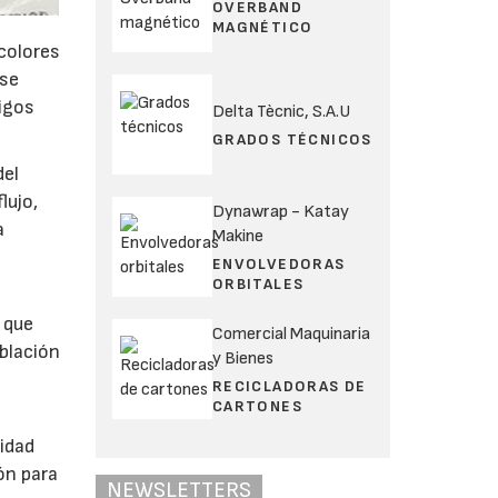
OVERBAND
MAGNÉTICO
 colores
 se
igos
Delta Tècnic, S.A.U
GRADOS TÉCNICOS
del
lujo,
Dynawrap - Katay
a
Makine
ENVOLVEDORAS
ORBITALES
 que
Comercial Maquinaria
oblación
y Bienes
RECICLADORAS DE
CARTONES
lidad
ón para
NEWSLETTERS