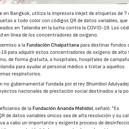
 en Bangkok, utiliza la impresora inkjet de etiquetas de 7
uetas a todo color con códigos QR de datos variables, que
eados en Tailandia en la lucha contra la COVID-19. Los cód
ad en línea de los concentradores de oxígeno.
permiso a la
Fundación Chaipattana
para destinar fondos 
9 para adquirir estos concentradores de oxígeno de alto f
mo, de forma gratuita, a hospitales, hospitales de campañ
ailandia para ayudar al personal médico a tratar a aquellos
mas respiratorios.
n no gubernamental fundada por el rey Bhumibol Adulyadej
royectos nacionales de prestación social destinados a la p
ficiarios de la
Fundación Ananda Mahidol
, señaló: "Es
R de datos variables únicos sea de alta resolución y su ca
leva a cabo un importante y exigente proceso de desinfecci