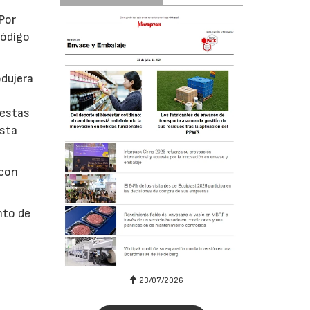
 Por
código
odujera
 estas
esta
 con
nto de
23/07/2026