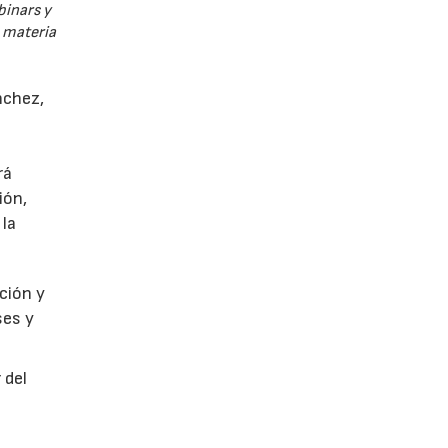
binars y
n materia
nchez,
rá
ión,
 la
ción y
ses y
 del