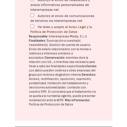
Autorizo el envío de newsletters y
avisos informativos personalizados de
interempresas.net
Autorizo el envío de comunicaciones
de terceros vía interempresas.net
He leído y acepto el
Aviso Legal
y la
Política de Protección de Datos
Responsable:
Interempresas Media, S.L.U.
Finalidades:
Suscripción a nuestra(s)
newsletter(s). Gestión de cuenta de usuario.
Envío de emails relacionados con la misma o
relativos a intereses similares o
asociados.
Conservación:
mientras dure la
relación con Ud., o mientras sea necesario para
llevar a cabo las finalidades especificadas
Cesión:
Los datos pueden cederse a otras
empresas del
grupo
por motivos de gestión interna.
Derechos:
Acceso, rectificación, oposición, supresión,
portabilidad, limitación del tratatamiento y
decisiones automatizadas:
contacte con
nuestro DPD
. Si considera que el tratamiento no
se ajusta a la normativa vigente, puede presentar
reclamación ante la
AEPD
.
Más información:
Política de Protección de Datos