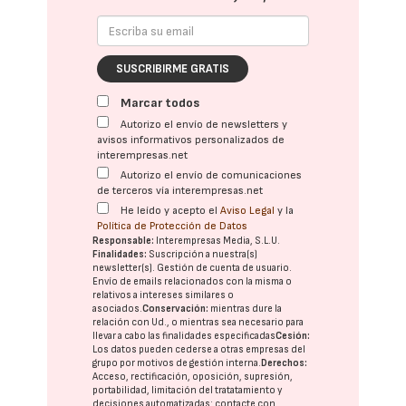
SUSCRIBIRME GRATIS
Marcar todos
Autorizo el envío de newsletters y
avisos informativos personalizados de
interempresas.net
Autorizo el envío de comunicaciones
de terceros vía interempresas.net
He leído y acepto el
Aviso Legal
y la
Política de Protección de Datos
Responsable:
Interempresas Media, S.L.U.
Finalidades:
Suscripción a nuestra(s)
newsletter(s). Gestión de cuenta de usuario.
Envío de emails relacionados con la misma o
relativos a intereses similares o
asociados.
Conservación:
mientras dure la
relación con Ud., o mientras sea necesario para
llevar a cabo las finalidades especificadas
Cesión:
Los datos pueden cederse a otras
empresas del
grupo
por motivos de gestión interna.
Derechos:
Acceso, rectificación, oposición, supresión,
portabilidad, limitación del tratatamiento y
decisiones automatizadas:
contacte con