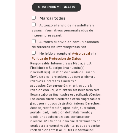
SUSCRIBIRME GRATIS
Marcar todos
Autorizo el envío de newsletters y
avisos informativos personalizados de
interempresas.net
Autorizo el envío de comunicaciones
de terceros vía interempresas.net
He leído y acepto el
Aviso Legal
y la
Política de Protección de Datos
Responsable:
Interempresas Media, S.L.U.
Finalidades:
Suscripción a nuestra(s)
newsletter(s). Gestión de cuenta de usuario.
Envío de emails relacionados con la misma o
relativos a intereses similares o
asociados.
Conservación:
mientras dure la
relación con Ud., o mientras sea necesario para
llevar a cabo las finalidades especificadas
Cesión:
Los datos pueden cederse a otras
empresas del
grupo
por motivos de gestión interna.
Derechos:
Acceso, rectificación, oposición, supresión,
portabilidad, limitación del tratatamiento y
decisiones automatizadas:
contacte con
nuestro DPD
. Si considera que el tratamiento no
se ajusta a la normativa vigente, puede presentar
reclamación ante la
AEPD
.
Más información: