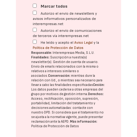
Marcar todos
Autorizo el envío de newsletters y
avisos informativos personalizados de
interempresas.net
Autorizo el envío de comunicaciones
de terceros vía interempresas.net
He leído y acepto el
Aviso Legal
y la
Política de Protección de Datos
Responsable:
Interempresas Media, S.L.U.
Finalidades:
Suscripción a nuestra(s)
newsletter(s). Gestión de cuenta de usuario.
Envío de emails relacionados con la misma o
relativos a intereses similares o
asociados.
Conservación:
mientras dure la
relación con Ud., o mientras sea necesario para
llevar a cabo las finalidades especificadas
Cesión:
Los datos pueden cederse a otras
empresas del
grupo
por motivos de gestión interna.
Derechos:
Acceso, rectificación, oposición, supresión,
portabilidad, limitación del tratatamiento y
decisiones automatizadas:
contacte con
nuestro DPD
. Si considera que el tratamiento no
se ajusta a la normativa vigente, puede presentar
reclamación ante la
AEPD
.
Más información:
Política de Protección de Datos