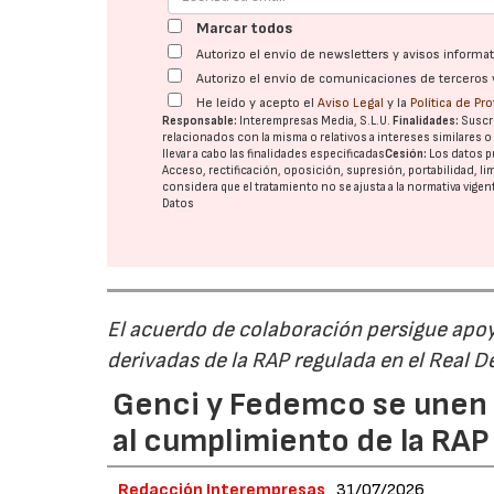
Marcar todos
Autorizo el envío de newsletters y avisos inform
Autorizo el envío de comunicaciones de terceros 
He leído y acepto el
Aviso Legal
y la
Política de Pr
Responsable:
Interempresas Media, S.L.U.
Finalidades:
Suscri
relacionados con la misma o relativos a intereses similares 
llevar a cabo las finalidades especificadas
Cesión:
Los datos p
Acceso, rectificación, oposición, supresión, portabilidad, l
considera que el tratamiento no se ajusta a la normativa vige
Datos
El acuerdo de colaboración persigue apoya
derivadas de la RAP regulada en el Real 
Genci y Fedemco se unen p
al cumplimiento de la RA
Redacción Interempresas
31/07/2026