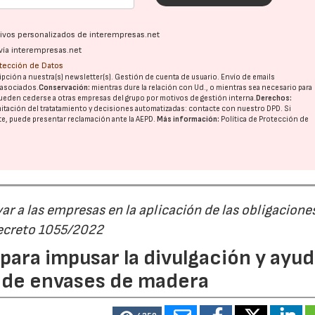
ativos personalizados de interempresas.net
vía interempresas.net
otección de Datos
pción a nuestra(s) newsletter(s). Gestión de cuenta de usuario. Envío de emails
o asociados.
Conservación:
mientras dure la relación con Ud., o mientras sea necesario para
ueden cederse a otras
empresas del grupo
por motivos de gestión interna.
Derechos:
imitación del tratatamiento y decisiones automatizadas:
contacte con nuestro DPD
. Si
nte, puede presentar reclamación ante la
AEPD
.
Más información:
Política de Protección de
r a las empresas en la aplicación de las obligacione
Decreto 1055/2022
ara impusar la divulgación y ayud
P de envases de madera