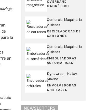
OVERBAND
MAGNÉTICO
adariaga
Comercial Maquinaria
ran
y Bienes
a de
RECICLADORAS DE
CARTONES
para la
Comercial Maquinaria
os
y Bienes
fre un
EMBOLSADORAS
AUTOMÁTICAS
y
Dynawrap - Katay
Makine
ENVOLVEDORAS
ORBITALES
trabajo
y
NEWSLETTERS
orecer