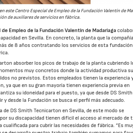
a en este Centro Especial de Empleo de la Fundación Valentín de M
ión de auxiliares de servicios en fábrica.
l de Empleo de la Fundación Valentín de Madariaga
colabo
pacidad en Sevilla. En concreto, la planta que la compañí
 más de 8 años contratando los servicios de esta fundación 
rica.
ton absorber los picos de trabajo de la planta cubriendo l
n momentos muy concretos donde la actividad productiva su
didos no previstos. Estos empleados tienen la experiencia 
n, ya que en su gran mayoría tienen experiencia previa en
rantiza su idoneidad para el puesto, ya que desde DS Smith
ir y desde la Fundación se busca el perfil más adecuado.
ta de DS Smith Tecnicarton en Sevilla, de este modo se
por su discapacidad tienen difícil el acceso al mercado de 
 cualificada para cubrir las necesidades de fábrica. “Es mu
y se desarrolla nuestro trabajo también sumamos para fav