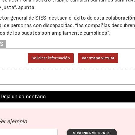
y justa”, apunta
rector general de SIES, destaca el éxito de esta colaboració
al de personas con discapacidad, “las compañías descubren
itos de los puestos son ampliamente cumplidos”.
AS
Solicitar información
Ver stand virtual
Deja un comentario
Ver ejemplo
23/07/2026
30/07/2026
SUSCRIBIRME GRATIS