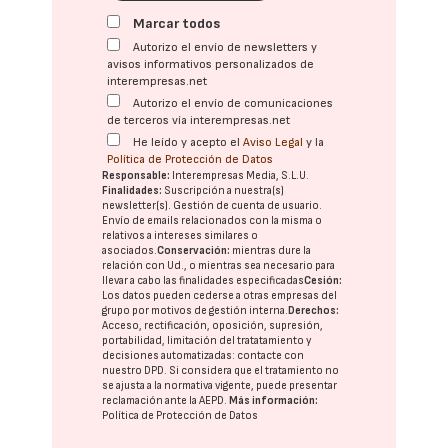
Marcar todos
Autorizo el envío de newsletters y
avisos informativos personalizados de
interempresas.net
Autorizo el envío de comunicaciones
de terceros vía interempresas.net
He leído y acepto el
Aviso Legal
y la
Política de Protección de Datos
Responsable:
Interempresas Media, S.L.U.
Finalidades:
Suscripción a nuestra(s)
newsletter(s). Gestión de cuenta de usuario.
Envío de emails relacionados con la misma o
relativos a intereses similares o
asociados.
Conservación:
mientras dure la
relación con Ud., o mientras sea necesario para
llevar a cabo las finalidades especificadas
Cesión:
Los datos pueden cederse a otras
empresas del
grupo
por motivos de gestión interna.
Derechos:
Acceso, rectificación, oposición, supresión,
portabilidad, limitación del tratatamiento y
decisiones automatizadas:
contacte con
nuestro DPD
. Si considera que el tratamiento no
se ajusta a la normativa vigente, puede presentar
reclamación ante la
AEPD
.
Más información:
Política de Protección de Datos