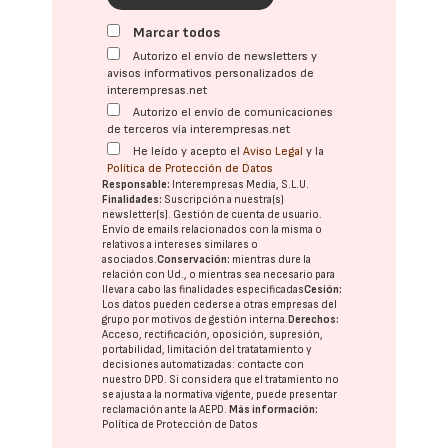
Marcar todos
Autorizo el envío de newsletters y
avisos informativos personalizados de
interempresas.net
Autorizo el envío de comunicaciones
de terceros vía interempresas.net
He leído y acepto el
Aviso Legal
y la
Política de Protección de Datos
Responsable:
Interempresas Media, S.L.U.
Finalidades:
Suscripción a nuestra(s)
newsletter(s). Gestión de cuenta de usuario.
Envío de emails relacionados con la misma o
relativos a intereses similares o
asociados.
Conservación:
mientras dure la
relación con Ud., o mientras sea necesario para
llevar a cabo las finalidades especificadas
Cesión:
Los datos pueden cederse a otras
empresas del
grupo
por motivos de gestión interna.
Derechos:
Acceso, rectificación, oposición, supresión,
portabilidad, limitación del tratatamiento y
decisiones automatizadas:
contacte con
nuestro DPD
. Si considera que el tratamiento no
se ajusta a la normativa vigente, puede presentar
reclamación ante la
AEPD
.
Más información:
Política de Protección de Datos