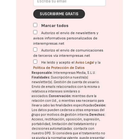
SUSCRIBIRME GRATIS
Marcar todos
Autorizo el envío de newsletters y
avisos informativos personalizados de
interempresas.net
Autorizo el envío de comunicaciones
de terceros vía interempresas.net
He leído y acepto el
Aviso Legal
y la
Política de Protección de Datos
Responsable:
Interempresas Media, S.L.U.
Finalidades:
Suscripción a nuestra(s)
newsletter(s). Gestión de cuenta de usuario.
Envío de emails relacionados con la misma o
relativos a intereses similares o
asociados.
Conservación:
mientras dure la
relación con Ud., o mientras sea necesario para
llevar a cabo las finalidades especificadas
Cesión:
Los datos pueden cederse a otras
empresas del
grupo
por motivos de gestión interna.
Derechos:
Acceso, rectificación, oposición, supresión,
portabilidad, limitación del tratatamiento y
decisiones automatizadas:
contacte con
nuestro DPD
. Si considera que el tratamiento no
se ajusta a la normativa vigente, puede presentar