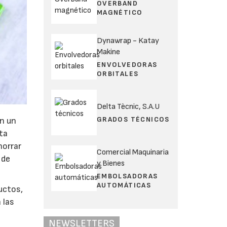
OVERBAND
MAGNÉTICO
Dynawrap - Katay
Makine
ENVOLVEDORAS
ORBITALES
Delta Tècnic, S.A.U
GRADOS TÉCNICOS
on un
lta
horrar
Comercial Maquinaria
 de
y Bienes
EMBOLSADORAS
AUTOMÁTICAS
uctos,
 las
NEWSLETTERS