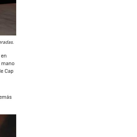
eradas.
 en
 a mano
de Cap
demás