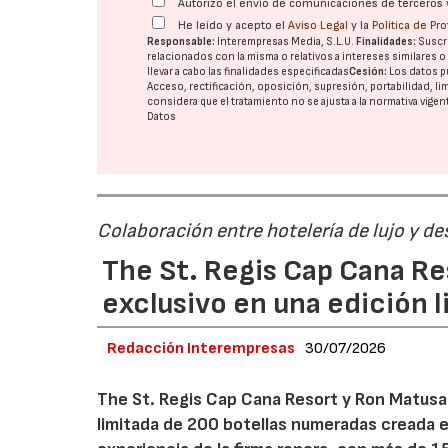
Autorizo el envío de comunicaciones de terceros 
He leído y acepto el
Aviso Legal
y la
Política de Pr
Responsable:
Interempresas Media, S.L.U.
Finalidades:
Suscri
relacionados con la misma o relativos a intereses similares 
llevar a cabo las finalidades especificadas
Cesión:
Los datos p
Acceso, rectificación, oposición, supresión, portabilidad, l
considera que el tratamiento no se ajusta a la normativa vige
Datos
Colaboración entre hotelería de lujo y d
The St. Regis Cap Cana R
exclusivo en una edición 
Redacción Interempresas
30/07/2026
The St. Regis Cap Cana Resort y Ron Matusa
limitada de 200 botellas numeradas creada e