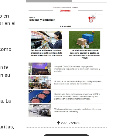
o en
r en el
 como
ente
en su
a. La
23/07/2026
aritas,