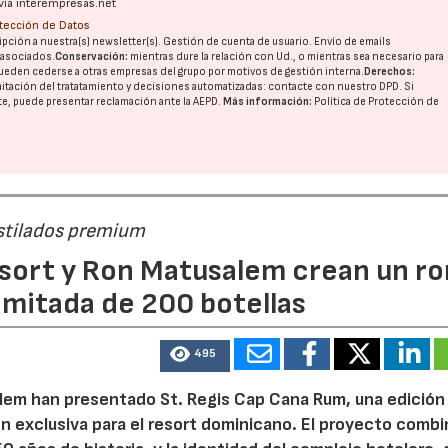
vía interempresas.net
otección de Datos
pción a nuestra(s) newsletter(s). Gestión de cuenta de usuario. Envío de emails
o asociados.
Conservación:
mientras dure la relación con Ud., o mientras sea necesario para
ueden cederse a otras
empresas del grupo
por motivos de gestión interna.
Derechos:
imitación del tratatamiento y decisiones automatizadas:
contacte con nuestro DPD
. Si
nte, puede presentar reclamación ante la
AEPD
.
Más información:
Política de Protección de
estilados premium
esort y Ron Matusalem crean un ro
limitada de 200 botellas
495
lem han presentado St. Regis Cap Cana Rum, una edición
n exclusiva para el resort dominicano. El proyecto combi