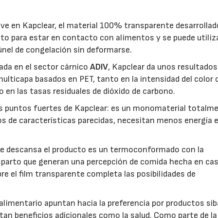
ave en Kapclear, el material 100% transparente desarrollad
pto para estar en contacto con alimentos y se puede utiliza
únel de congelación sin deformarse.
ada en el sector cárnico
ADIV
, Kapclear da unos resultados
ulticapa basados en PET, tanto en la intensidad del color
mo en las tasas residuales de dióxido de carbono.
os puntos fuertes de Kapclear: es un monomaterial totalm
s de características parecidas, necesitan menos energía 
que descansa el producto es un termoconformado con la
 esparto que generan una percepción de comida hecha en cas
re el film transparente completa las posibilidades de
23/07/2026
30/07/2026
limentario apuntan hacia la preferencia por productos sib
rtan beneficios adicionales como la salud. Como parte de la