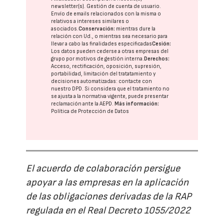
newsletter(s). Gestión de cuenta de usuario.
Envío de emails relacionados con la misma o
relativos a intereses similares o
asociados.
Conservación:
mientras dure la
relación con Ud., o mientras sea necesario para
llevar a cabo las finalidades especificadas
Cesión:
Los datos pueden cederse a otras
empresas del
grupo
por motivos de gestión interna.
Derechos:
Acceso, rectificación, oposición, supresión,
portabilidad, limitación del tratatamiento y
decisiones automatizadas:
contacte con
nuestro DPD
. Si considera que el tratamiento no
se ajusta a la normativa vigente, puede presentar
reclamación ante la
AEPD
.
Más información:
Política de Protección de Datos
El acuerdo de colaboración persigue
apoyar a las empresas en la aplicación
de las obligaciones derivadas de la RAP
regulada en el Real Decreto 1055/2022