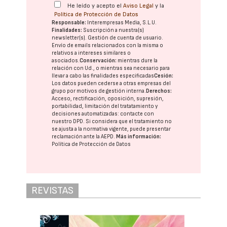
He leído y acepto el
Aviso Legal
y la
Política de Protección de Datos
Responsable:
Interempresas Media, S.L.U.
Finalidades:
Suscripción a nuestra(s)
newsletter(s). Gestión de cuenta de usuario.
Envío de emails relacionados con la misma o
relativos a intereses similares o
asociados.
Conservación:
mientras dure la
relación con Ud., o mientras sea necesario para
llevar a cabo las finalidades especificadas
Cesión:
Los datos pueden cederse a otras
empresas del
grupo
por motivos de gestión interna.
Derechos:
Acceso, rectificación, oposición, supresión,
portabilidad, limitación del tratatamiento y
decisiones automatizadas:
contacte con
nuestro DPD
. Si considera que el tratamiento no
se ajusta a la normativa vigente, puede presentar
reclamación ante la
AEPD
.
Más información:
Política de Protección de Datos
REVISTAS