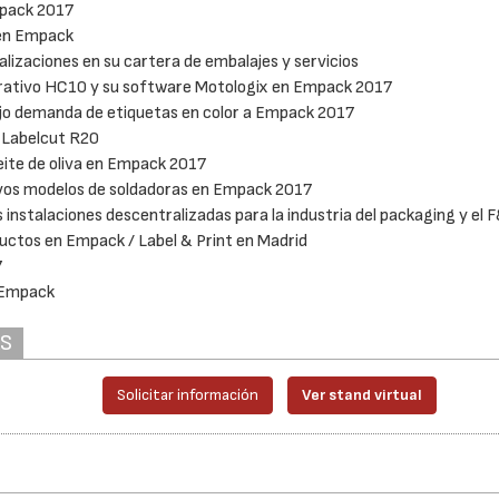
mpack 2017
 en Empack
izaciones en su cartera de embalajes y servicios
orativo HC10 y su software Motologix en Empack 2017
bajo demanda de etiquetas en color a Empack 2017
 Labelcut R20
eite de oliva en Empack 2017
vos modelos de soldadoras en Empack 2017
instalaciones descentralizadas para la industria del packaging y el 
ctos en Empack / Label & Print en Madrid
7
n Empack
AS
Solicitar información
Ver stand virtual