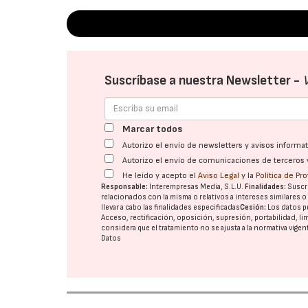
Suscríbase a nuestra Newsletter -
Marcar todos
Autorizo el envío de newsletters y avisos inform
Autorizo el envío de comunicaciones de terceros 
He leído y acepto el
Aviso Legal
y la
Política de Pr
Responsable:
Interempresas Media, S.L.U.
Finalidades:
Suscri
relacionados con la misma o relativos a intereses similares 
llevar a cabo las finalidades especificadas
Cesión:
Los datos p
Acceso, rectificación, oposición, supresión, portabilidad, l
considera que el tratamiento no se ajusta a la normativa vige
Datos