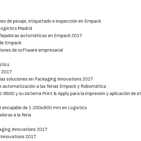
nes de pesaje, etiquetado e inspección en Empack
Logistics Madrid
 flejadoras automáticas en Empack 2017
 de Empack
iones de software empresarial
stics
k 2017
ias soluciones en Packaging Innovations 2017
de automatización a las ferias Empack y Robomática
 9600 y su sistema Print & Apply para la impresión y aplicación de e
et encajable de 1.200x800 mm en Logistics
oras a la feria
23/07/2026
30/07/2026
kaging Innovations 2017
 Innovations 2017