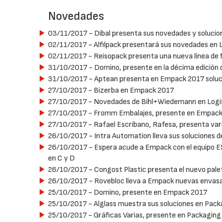
Novedades
03/11/2017
- Dibal presenta sus novedades y solucio
02/11/2017
- Alfilpack presentará sus novedades en 
02/11/2017
- Reisopack presenta una nueva línea de
31/10/2017
- Domino, presente en la décima edición
31/10/2017
- Aptean presenta en Empack 2017 soluc
27/10/2017
- Bizerba en Empack 2017
27/10/2017
- Novedades de Bihl+Wiedemann en Logi
27/10/2017
- Fromm Embalajes, presente en Empac
27/10/2017
- Rafael Escribano, Rafesa, presenta var
26/10/2017
- Intra Automation lleva sus soluciones 
26/10/2017
- Espera acude a Empack con el equipo ES
en C y D
26/10/2017
- Congost Plastic presenta el nuevo pal
26/10/2017
- Rovebloc lleva a Empack nuevas envasad
25/10/2017
- Domino, presente en Empack 2017
25/10/2017
- Alglass muestra sus soluciones en Pac
25/10/2017
- Gráficas Varias, presente en Packaging