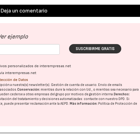
Deja un comentario
Ver ejemplo
SUSCRIBIRME GRATIS
ativos personalizados de interempresas.net
vía interempresas.net
otección de Datos
pción a nuestra(s) newsletter(s). Gestión de cuenta de usuario. Envío de emails
o asociados.
Conservación:
mientras dure la relación con Ud., o mientras sea necesario para
ueden cederse a otras
empresas del grupo
por motivos de gestión interna.
Derechos:
imitación del tratatamiento y decisiones automatizadas:
contacte con nuestro DPD
. Si
nte, puede presentar reclamación ante la
AEPD
.
Más información:
Política de Protección de