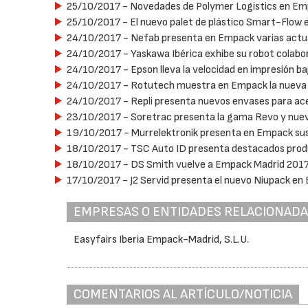
25/10/2017
- Novedades de Polymer Logistics en E
25/10/2017
- El nuevo palet de plástico Smart-Flow
24/10/2017
- Nefab presenta en Empack varias actual
24/10/2017
- Yaskawa Ibérica exhibe su robot colab
24/10/2017
- Epson lleva la velocidad en impresión 
24/10/2017
- Rotutech muestra en Empack la nueva
24/10/2017
- Repli presenta nuevos envases para ac
23/10/2017
- Soretrac presenta la gama Revo y nue
19/10/2017
- Murrelektronik presenta en Empack sus 
18/10/2017
- TSC Auto ID presenta destacados produ
18/10/2017
- DS Smith vuelve a Empack Madrid 201
17/10/2017
- J2 Servid presenta el nuevo Niupack e
EMPRESAS O ENTIDADES RELACIONAD
Easyfairs Iberia Empack-Madrid, S.L.U.
COMENTARIOS AL ARTÍCULO/NOTICIA