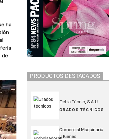
el
a
se ha
alón
al
feria
s de
PRODUCTOS DESTACADOS
Delta Tècnic, S.A.U
GRADOS TÉCNICOS
Comercial Maquinaria
y Bienes