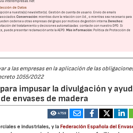
vía interempresas.net
otección de Datos
pción a nuestra(s) newsletter(s). Gestión de cuenta de usuario. Envío de emails
o asociados.
Conservación:
mientras dure la relación con Ud., o mientras sea necesario para
ueden cederse a otras
empresas del grupo
por motivos de gestión interna.
Derechos:
imitación del tratatamiento y decisiones automatizadas:
contacte con nuestro DPD
. Si
nte, puede presentar reclamación ante la
AEPD
.
Más información:
Política de Protección de
r a las empresas en la aplicación de las obligacione
Decreto 1055/2022
ara impusar la divulgación y ayud
P de envases de madera
4759
23/07/2026
30/07/2026
iales e industriales, y la
Federación Española del Envas