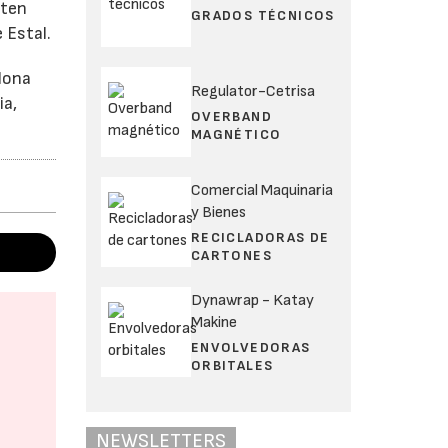
iten
GRADOS TÉCNICOS
 Estal.
elona
Regulator-Cetrisa
ia,
OVERBAND
MAGNÉTICO
Comercial Maquinaria
y Bienes
RECICLADORAS DE
CARTONES
Dynawrap - Katay
Makine
ENVOLVEDORAS
ORBITALES
NEWSLETTERS