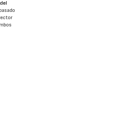
del
 pasado
rector
 ambos