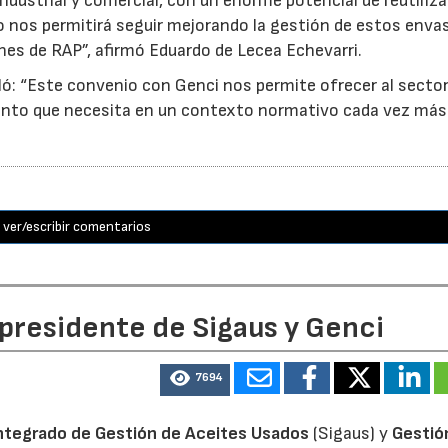
ndustrial y comercial, con un enorme potencial de reutiliza
o nos permitirá seguir mejorando la gestión de estos enva
nes de RAP”, afirmó Eduardo de Lecea Echevarri.
ó: “Este convenio con Genci nos permite ofrecer al sector
nto que necesita en un contexto normativo cada vez más
ver/escribir comentarios
 presidente de Sigaus y Genci
7694
ntegrado de Gestión de Aceites Usados
(Sigaus) y
Gestió