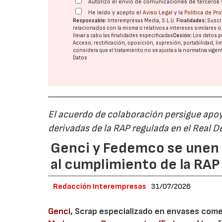
Autorizo el envío de comunicaciones de terceros 
He leído y acepto el
Aviso Legal
y la
Política de Pr
Responsable:
Interempresas Media, S.L.U.
Finalidades:
Suscri
relacionados con la misma o relativos a intereses similares 
llevar a cabo las finalidades especificadas
Cesión:
Los datos p
Acceso, rectificación, oposición, supresión, portabilidad, l
considera que el tratamiento no se ajusta a la normativa vige
Datos
El acuerdo de colaboración persigue apoya
derivadas de la RAP regulada en el Real 
Genci y Fedemco se unen p
al cumplimiento de la RA
Redacción Interempresas
31/07/2026
Genci
, Scrap especializado en envases comerc