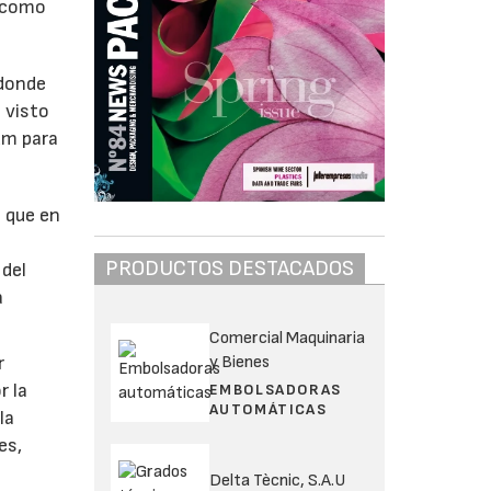
s como
 donde
 visto
um para
n que en
PRODUCTOS DESTACADOS
 del
a
Comercial Maquinaria
y Bienes
r
r la
EMBOLSADORAS
AUTOMÁTICAS
la
es,
Delta Tècnic, S.A.U