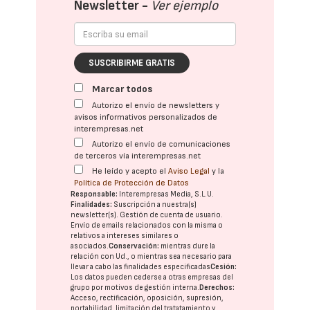
Newsletter -
Ver ejemplo
SUSCRIBIRME GRATIS
Marcar todos
Autorizo el envío de newsletters y
avisos informativos personalizados de
interempresas.net
Autorizo el envío de comunicaciones
de terceros vía interempresas.net
He leído y acepto el
Aviso Legal
y la
Política de Protección de Datos
Responsable:
Interempresas Media, S.L.U.
Finalidades:
Suscripción a nuestra(s)
newsletter(s). Gestión de cuenta de usuario.
Envío de emails relacionados con la misma o
relativos a intereses similares o
asociados.
Conservación:
mientras dure la
relación con Ud., o mientras sea necesario para
llevar a cabo las finalidades especificadas
Cesión:
Los datos pueden cederse a otras
empresas del
grupo
por motivos de gestión interna.
Derechos:
Acceso, rectificación, oposición, supresión,
portabilidad, limitación del tratatamiento y