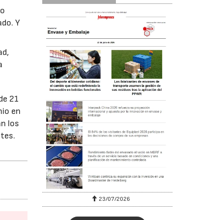
po
ado. Y
ad,
a
de 21
mio en
án los
tes.
23/07/2026