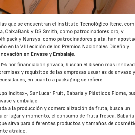
las que se encuentran el Instituto Tecnológico Itene, co
sa, CaixaBank y DS Smith, como patrocinadores oro, y
filpack y Nunsys, como patrocinadores plata, han aposta
eño en la VIII edición de los Premios Nacionales Diseño y
Innovación en Envase y Embalaje
.
0% por financiación privada, buscan el diseño más innovad
s premisas y requisitos de las empresas usuarias de envase 
ecesidades, en cuanto a packaging se refiere.
po Inditex-, SanLucar Fruit, Babaria y Plásticos Flome, b
nvase y embalaje.
da a la producción y comercialización de fruta, busca un
quier lugar y momento, el consumo de fruta fresca, Babaria
, que sirva para diferentes productos y tamaños de cosméti
nte atraído.