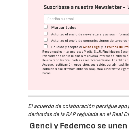
Suscríbase a nuestra Newsletter -
Marcar todos
Autorizo el envío de newsletters y avisos inform
Autorizo el envío de comunicaciones de terceros 
He leído y acepto el
Aviso Legal
y la
Política de Pr
Responsable:
Interempresas Media, S.L.U.
Finalidades:
Suscri
relacionados con la misma o relativos a intereses similares 
llevar a cabo las finalidades especificadas
Cesión:
Los datos p
Acceso, rectificación, oposición, supresión, portabilidad, l
considera que el tratamiento no se ajusta a la normativa vige
Datos
El acuerdo de colaboración persigue apoya
derivadas de la RAP regulada en el Real 
Genci y Fedemco se unen p