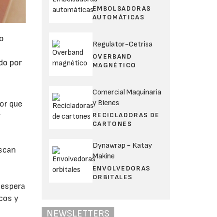
EMBOLSADORAS
AUTOMÁTICAS
mo
Regulator-Cetrisa
OVERBAND
do por
MAGNÉTICO
Comercial Maquinaria
y Bienes
or que
RECICLADORAS DE
y
CARTONES
Dynawrap - Katay
uscan
Makine
ENVOLVEDORAS
ORBITALES
 espera
cos y
NEWSLETTERS