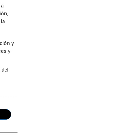
rá
ión,
 la
ción y
ses y
 del