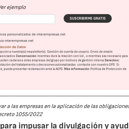
Ver ejemplo
SUSCRIBIRME GRATIS
ativos personalizados de interempresas.net
vía interempresas.net
otección de Datos
pción a nuestra(s) newsletter(s). Gestión de cuenta de usuario. Envío de emails
o asociados.
Conservación:
mientras dure la relación con Ud., o mientras sea necesario para
ueden cederse a otras
empresas del grupo
por motivos de gestión interna.
Derechos:
imitación del tratatamiento y decisiones automatizadas:
contacte con nuestro DPD
. Si
nte, puede presentar reclamación ante la
AEPD
.
Más información:
Política de Protección de
r a las empresas en la aplicación de las obligacione
Decreto 1055/2022
ara impusar la divulgación y ayud