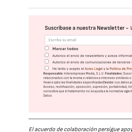
Suscríbase a nuestra Newsletter -
Marcar todos
Autorizo el envío de newsletters y avisos inform
Autorizo el envío de comunicaciones de terceros 
He leído y acepto el
Aviso Legal
y la
Política de Pr
Responsable:
Interempresas Media, S.L.U.
Finalidades:
Suscri
relacionados con la misma o relativos a intereses similares 
llevar a cabo las finalidades especificadas
Cesión:
Los datos p
Acceso, rectificación, oposición, supresión, portabilidad, l
considera que el tratamiento no se ajusta a la normativa vige
Datos
El acuerdo de colaboración persigue apoya