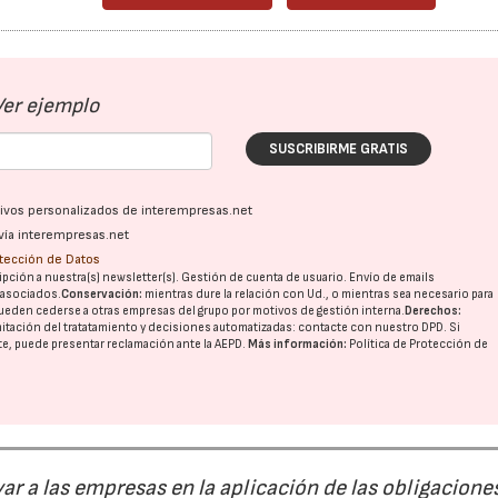
Ver ejemplo
SUSCRIBIRME GRATIS
ativos personalizados de interempresas.net
vía interempresas.net
otección de Datos
pción a nuestra(s) newsletter(s). Gestión de cuenta de usuario. Envío de emails
o asociados.
Conservación:
mientras dure la relación con Ud., o mientras sea necesario para
ueden cederse a otras
empresas del grupo
por motivos de gestión interna.
Derechos:
imitación del tratatamiento y decisiones automatizadas:
contacte con nuestro DPD
. Si
nte, puede presentar reclamación ante la
AEPD
.
Más información:
Política de Protección de
r a las empresas en la aplicación de las obligacione