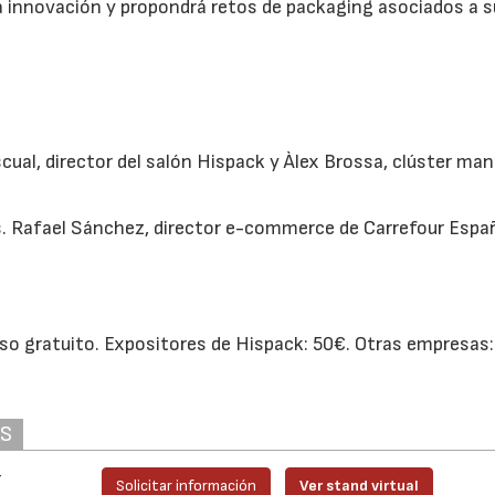
a innovación y propondrá retos de packaging asociados a s
cual, director del salón Hispack y Àlex Brossa, clúster ma
s. Rafael Sánchez, director e-commerce de Carrefour Espa
so gratuito. Expositores de Hispack: 50€. Otras empresas:
AS
r
Solicitar información
Ver stand virtual