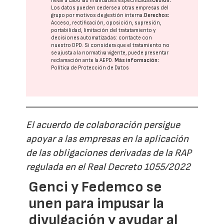
llevar a cabo las finalidades especificadas
Cesión:
Los datos pueden cederse a otras
empresas del
grupo
por motivos de gestión interna.
Derechos:
Acceso, rectificación, oposición, supresión,
portabilidad, limitación del tratatamiento y
decisiones automatizadas:
contacte con
nuestro DPD
. Si considera que el tratamiento no
se ajusta a la normativa vigente, puede presentar
reclamación ante la
AEPD
.
Más información:
Política de Protección de Datos
El acuerdo de colaboración persigue
apoyar a las empresas en la aplicación
de las obligaciones derivadas de la RAP
regulada en el Real Decreto 1055/2022
Genci y Fedemco se
unen para impusar la
divulgación y ayudar al