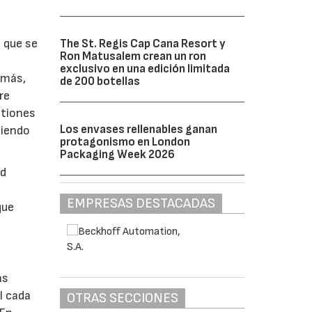
a que se
The St. Regis Cap Cana Resort y
Ron Matusalem crean un ron
exclusivo en una edición limitada
emás,
de 200 botellas
re
stiones
Los envases rellenables ganan
diendo
protagonismo en London
Packaging Week 2026
ad
EMPRESAS DESTACADAS
que
as
l cada
OTRAS SECCIONES