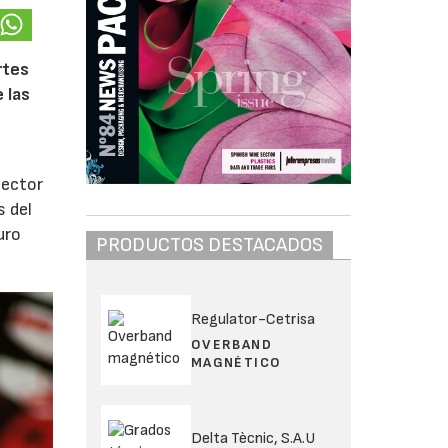
rtes
 las
sector
s del
uro
PRODUCTOS DESTACADOS
Regulator-Cetrisa
OVERBAND
MAGNÉTICO
Delta Tècnic, S.A.U