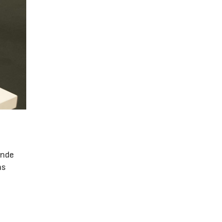
ende
as