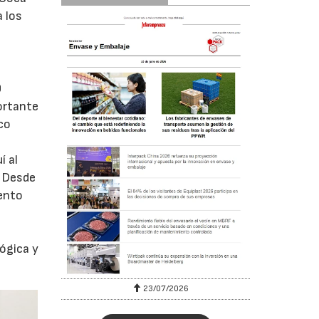
a los
0
portante
co
í al
. Desde
iento
ógica y
23/07/2026
30/07/2026