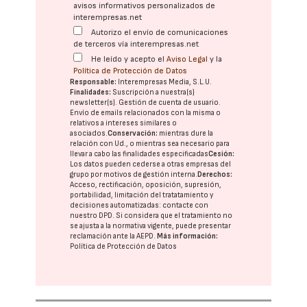
avisos informativos personalizados de
interempresas.net
Autorizo el envío de comunicaciones
de terceros vía interempresas.net
He leído y acepto el
Aviso Legal
y la
Política de Protección de Datos
Responsable:
Interempresas Media, S.L.U.
Finalidades:
Suscripción a nuestra(s)
newsletter(s). Gestión de cuenta de usuario.
Envío de emails relacionados con la misma o
relativos a intereses similares o
asociados.
Conservación:
mientras dure la
relación con Ud., o mientras sea necesario para
llevar a cabo las finalidades especificadas
Cesión:
Los datos pueden cederse a otras
empresas del
grupo
por motivos de gestión interna.
Derechos:
Acceso, rectificación, oposición, supresión,
portabilidad, limitación del tratatamiento y
decisiones automatizadas:
contacte con
nuestro DPD
. Si considera que el tratamiento no
se ajusta a la normativa vigente, puede presentar
reclamación ante la
AEPD
.
Más información:
Política de Protección de Datos