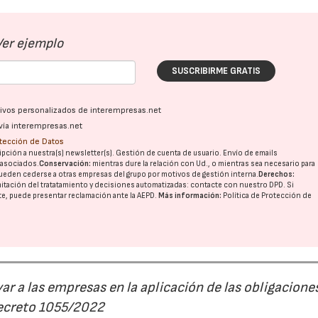
Ver ejemplo
SUSCRIBIRME GRATIS
ativos personalizados de interempresas.net
vía interempresas.net
otección de Datos
pción a nuestra(s) newsletter(s). Gestión de cuenta de usuario. Envío de emails
o asociados.
Conservación:
mientras dure la relación con Ud., o mientras sea necesario para
ueden cederse a otras
empresas del grupo
por motivos de gestión interna.
Derechos:
imitación del tratatamiento y decisiones automatizadas:
contacte con nuestro DPD
. Si
nte, puede presentar reclamación ante la
AEPD
.
Más información:
Política de Protección de
r a las empresas en la aplicación de las obligacione
Decreto 1055/2022