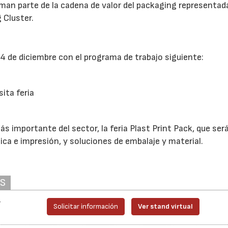
man parte de la cadena de valor del packaging representad
 Cluster.
 4 de diciembre con el programa de trabajo siguiente:
sita feria
s importante del sector, la feria Plast Print Pack, que será
ica e impresión, y soluciones de embalaje y material.
AS
r
Solicitar información
Ver stand virtual
23/07/2026
30/07/2026