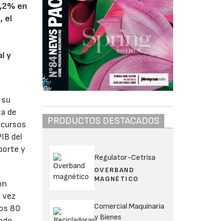
8,2% en
, el
l y
 su
ta de
PRODUCTOS DESTACADOS
ecursos
PIB del
porte y
Regulator-Cetrisa
OVERBAND
MAGNÉTICO
on
 vez
Comercial Maquinaria
los 80
y Bienes
undo