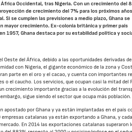
frica Occidental, tras Nigeria. Con un crecimiento del 
 proyección de crecimiento del 7% para los próximos años
al. Si se cumplen las previsiones a medio plazo, Ghana se
n mayor crecimiento. Ex-colonia británica y primer país
n 1957, Ghana destaca por su estabilidad política y socia
 Oeste del África, debido a las oportunidades derivadas de
imidad con Nigeria, el gigante económico de la zona y Cos
ran parte en el oro y el cacao, y cuenta con importantes r
es o el caucho. Los servicios, que ocupan casi la mitad del 
un crecimiento importante gracias a la evolución del trans
n embargo, sigue siendo el sector que ocupa más población.
n apostado por Ghana y ya están implantadas en el país c
0 empresas catalanas ya están exportando a Ghana, y cada
mercado. En 2014 las exportaciones catalanas superaron 
nto del 883% respecto al 2000 y posicionándose en el seg