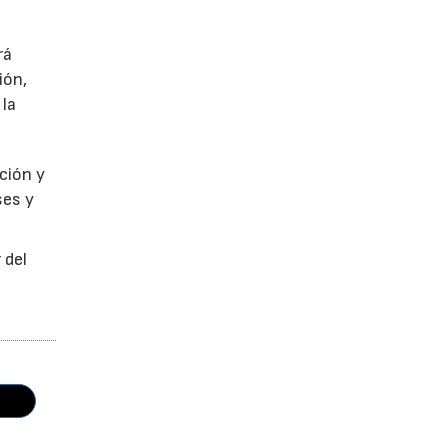
rá
ión,
 la
ción y
ses y
 del