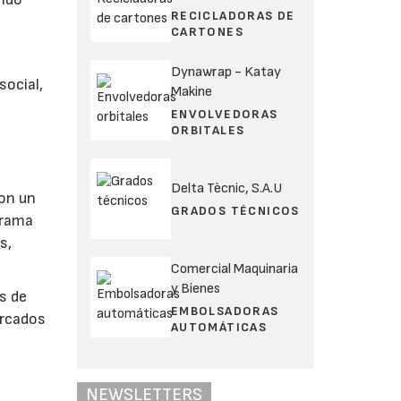
RECICLADORAS DE
CARTONES
Dynawrap - Katay
ocial,
Makine
ENVOLVEDORAS
ORBITALES
Delta Tècnic, S.A.U
con un
GRADOS TÉCNICOS
grama
s,
Comercial Maquinaria
y Bienes
s de
EMBOLSADORAS
ercados
AUTOMÁTICAS
NEWSLETTERS