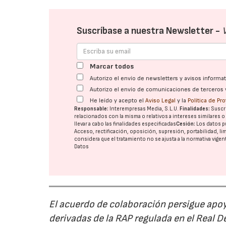
Suscríbase a nuestra Newsletter -
Marcar todos
Autorizo el envío de newsletters y avisos inform
Autorizo el envío de comunicaciones de terceros 
He leído y acepto el
Aviso Legal
y la
Política de Pr
Responsable:
Interempresas Media, S.L.U.
Finalidades:
Suscri
relacionados con la misma o relativos a intereses similares 
llevar a cabo las finalidades especificadas
Cesión:
Los datos p
Acceso, rectificación, oposición, supresión, portabilidad, l
considera que el tratamiento no se ajusta a la normativa vige
Datos
El acuerdo de colaboración persigue apoya
derivadas de la RAP regulada en el Real 