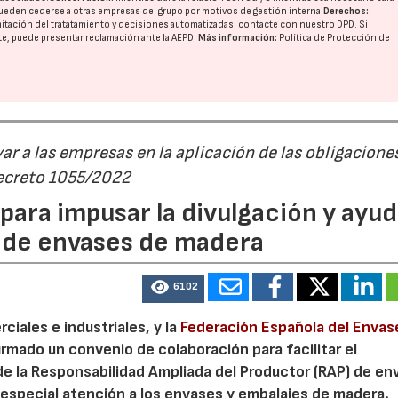
ueden cederse a otras
empresas del grupo
por motivos de gestión interna.
Derechos:
imitación del tratatamiento y decisiones automatizadas:
contacte con nuestro DPD
. Si
nte, puede presentar reclamación ante la
AEPD
.
Más información:
Política de Protección de
r a las empresas en la aplicación de las obligacione
Decreto 1055/2022
ara impusar la divulgación y ayud
P de envases de madera
6102
iales e industriales, y la
Federación Española del Envas
irmado un convenio de colaboración para facilitar el
de la Responsabilidad Ampliada del Productor (RAP) de en
especial atención a los envases y embalajes de madera.