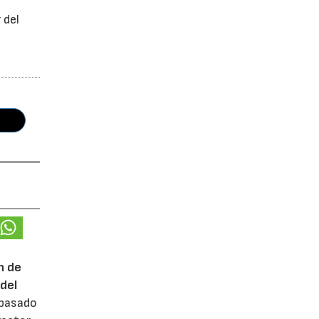
 del
n de
del
 pasado