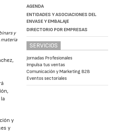
AGENDA
ENTIDADES Y ASOCIACIONES DEL
ENVASE Y EMBALAJE
DIRECTORIO POR EMPRESAS
binars y
n materia
SERVICIOS
Jornadas Profesionales
nchez,
Impulsa tus ventas
Comunicación y Marketing B2B
Eventos sectoriales
rá
ión,
 la
ción y
ses y