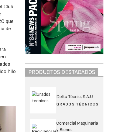
l Club
e
2C que
ia de
era
gen
dades
co hilo
PRODUCTOS DESTACADOS
Delta Tècnic, S.A.U
GRADOS TÉCNICOS
Comercial Maquinaria
y Bienes