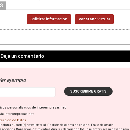
AS
Solicitar información
Ver stand virtual
Deja un comentario
Ver ejemplo
SUSCRIBIRME GRATIS
ativos personalizados de interempresas.net
vía interempresas.net
23/07/2026
30/07/2026
otección de Datos
pción a nuestra(s) newsletter(s). Gestión de cuenta de usuario. Envío de emails
o asociados.
Conservación:
mientras dure la relación con Ud., o mientras sea necesario para