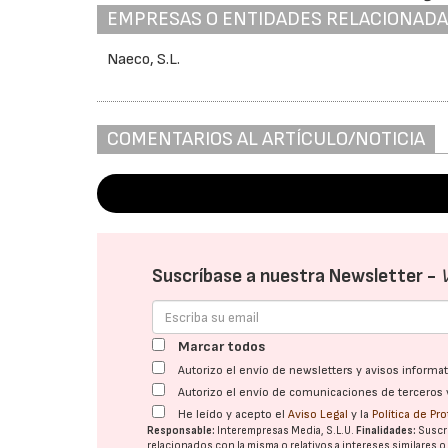
EMPRESAS O ENTIDADES RELACIONAD
Naeco, S.L.
COMENTARIOS AL ARTÍCULO/NOTICIA
Suscríbase a nuestra Newsletter -
Marcar todos
Autorizo el envío de newsletters y avisos inform
Autorizo el envío de comunicaciones de terceros 
He leído y acepto el
Aviso Legal
y la
Política de Pr
Responsable:
Interempresas Media, S.L.U.
Finalidades:
Suscri
relacionados con la misma o relativos a intereses similares 