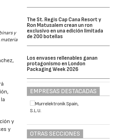
The St. Regis Cap Cana Resort y
Ron Matusalem crean un ron
exclusivo en una edición limitada
binars y
de 200 botellas
n materia
Los envases rellenables ganan
nchez,
protagonismo en London
Packaging Week 2026
rá
EMPRESAS DESTACADAS
ión,
 la
ción y
ses y
OTRAS SECCIONES