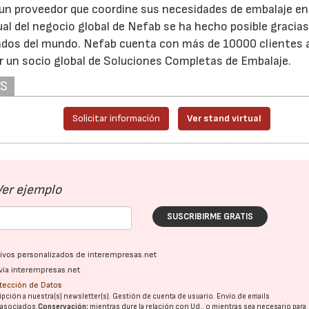
 un proveedor que coordine sus necesidades de embalaje en
al del negocio global de Nefab se ha hecho posible gracias
izados del mundo. Nefab cuenta con más de 10000 clientes a
er un socio global de Soluciones Completas de Embalaje.
AS
Solicitar información
Ver stand virtual
Ver ejemplo
SUSCRIBIRME GRATIS
ativos personalizados de interempresas.net
vía interempresas.net
otección de Datos
pción a nuestra(s) newsletter(s). Gestión de cuenta de usuario. Envío de emails
o asociados.
Conservación:
mientras dure la relación con Ud., o mientras sea necesario para