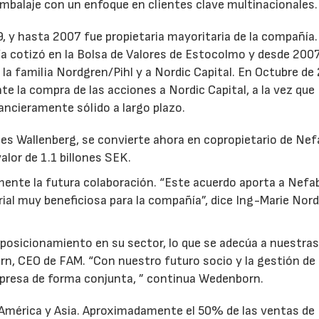
mbalaje con un enfoque en clientes clave multinacionales.
, y hasta 2007 fue propietaria mayoritaria de la compañía.
ía cotizó en la Bolsa de Valores de Estocolmo y desde 200
la familia Nordgren/Pihl y a Nordic Capital. En Octubre de
nte la compra de las acciones a Nordic Capital, a la vez que
ancieramente sólido a largo plazo.
s Wallenberg, se convierte ahora en copropietario de Nef
lor de 1.1 billones SEK.
mente la futura colaboración. “Este acuerdo aporta a Nefa
rial muy beneficiosa para la compañía”, dice Ing-Marie Nor
posicionamiento en su sector, lo que se adecúa a nuestra
orn, CEO de FAM. “Con nuestro futuro socio y la gestión de 
presa de forma conjunta, ” continua Wedenborn.
 América y Asia. Aproximadamente el 50% de las ventas de