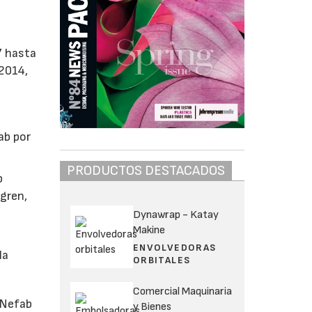
7 hasta
 2014,
ab por
PRODUCTOS DESTACADOS
b
dgren,
Dynawrap - Katay
Makine
s
ENVOLVEDORAS
la
ORBITALES
Comercial Maquinaria
 Nefab
y Bienes