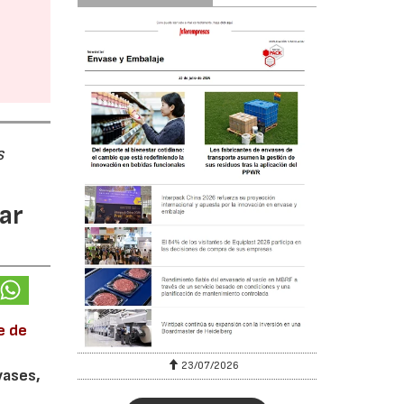
s
ar
e de
23/07/2026
vases,