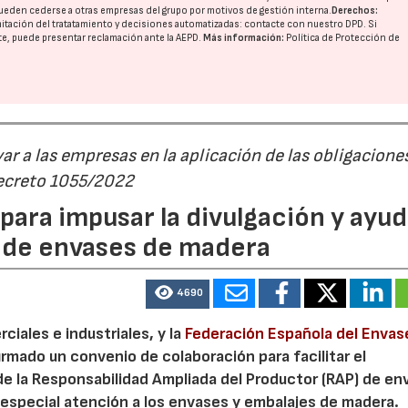
ueden cederse a otras
empresas del grupo
por motivos de gestión interna.
Derechos:
imitación del tratatamiento y decisiones automatizadas:
contacte con nuestro DPD
. Si
nte, puede presentar reclamación ante la
AEPD
.
Más información:
Política de Protección de
r a las empresas en la aplicación de las obligacione
Decreto 1055/2022
ara impusar la divulgación y ayud
P de envases de madera
4690
iales e industriales, y la
Federación Española del Envas
irmado un convenio de colaboración para facilitar el
23/07/2026
30/07/2026
de la Responsabilidad Ampliada del Productor (RAP) de en
especial atención a los envases y embalajes de madera.