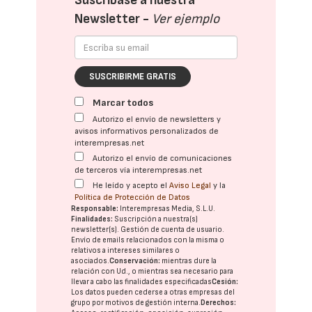
Suscríbase a nuestra
Newsletter -
Ver ejemplo
SUSCRIBIRME GRATIS
Marcar todos
Autorizo el envío de newsletters y
avisos informativos personalizados de
interempresas.net
Autorizo el envío de comunicaciones
de terceros vía interempresas.net
He leído y acepto el
Aviso Legal
y la
Política de Protección de Datos
Responsable:
Interempresas Media, S.L.U.
Finalidades:
Suscripción a nuestra(s)
newsletter(s). Gestión de cuenta de usuario.
Envío de emails relacionados con la misma o
relativos a intereses similares o
asociados.
Conservación:
mientras dure la
relación con Ud., o mientras sea necesario para
llevar a cabo las finalidades especificadas
Cesión:
Los datos pueden cederse a otras
empresas del
grupo
por motivos de gestión interna.
Derechos: