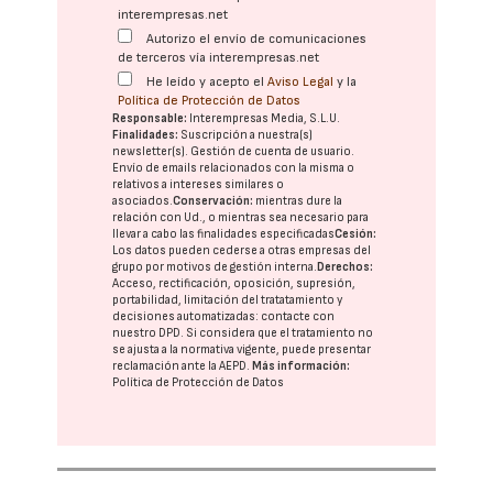
interempresas.net
Autorizo el envío de comunicaciones
de terceros vía interempresas.net
He leído y acepto el
Aviso Legal
y la
Política de Protección de Datos
Responsable:
Interempresas Media, S.L.U.
Finalidades:
Suscripción a nuestra(s)
newsletter(s). Gestión de cuenta de usuario.
Envío de emails relacionados con la misma o
relativos a intereses similares o
asociados.
Conservación:
mientras dure la
relación con Ud., o mientras sea necesario para
llevar a cabo las finalidades especificadas
Cesión:
Los datos pueden cederse a otras
empresas del
grupo
por motivos de gestión interna.
Derechos:
Acceso, rectificación, oposición, supresión,
portabilidad, limitación del tratatamiento y
decisiones automatizadas:
contacte con
nuestro DPD
. Si considera que el tratamiento no
se ajusta a la normativa vigente, puede presentar
reclamación ante la
AEPD
.
Más información:
Política de Protección de Datos