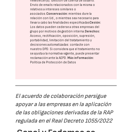
newsletter(s). Gestión de cuenta de usuario.
Envío de emails relacionados con la misma o
relativos a intereses similares o
asociados.
Conservación:
mientras dure la
relación con Ud., o mientras sea necesario para
llevar a cabo las finalidades especificadas
Cesión:
Los datos pueden cederse a otras
empresas del
grupo
por motivos de gestión interna.
Derechos:
Acceso, rectificación, oposición, supresión,
portabilidad, limitación del tratatamiento y
decisiones automatizadas:
contacte con
nuestro DPD
. Si considera que el tratamiento no
se ajusta a la normativa vigente, puede presentar
reclamación ante la
AEPD
.
Más información:
Política de Protección de Datos
El acuerdo de colaboración persigue
apoyar a las empresas en la aplicación
de las obligaciones derivadas de la RAP
regulada en el Real Decreto 1055/2022