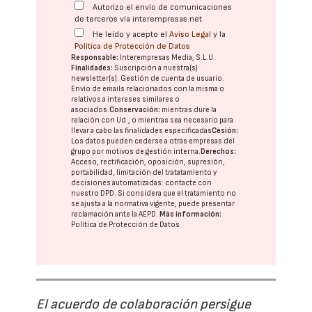
Autorizo el envío de comunicaciones
de terceros vía interempresas.net
He leído y acepto el
Aviso Legal
y la
Política de Protección de Datos
Responsable:
Interempresas Media, S.L.U.
Finalidades:
Suscripción a nuestra(s)
newsletter(s). Gestión de cuenta de usuario.
Envío de emails relacionados con la misma o
relativos a intereses similares o
asociados.
Conservación:
mientras dure la
relación con Ud., o mientras sea necesario para
llevar a cabo las finalidades especificadas
Cesión:
Los datos pueden cederse a otras
empresas del
grupo
por motivos de gestión interna.
Derechos:
Acceso, rectificación, oposición, supresión,
portabilidad, limitación del tratatamiento y
decisiones automatizadas:
contacte con
nuestro DPD
. Si considera que el tratamiento no
se ajusta a la normativa vigente, puede presentar
reclamación ante la
AEPD
.
Más información:
Política de Protección de Datos
El acuerdo de colaboración persigue