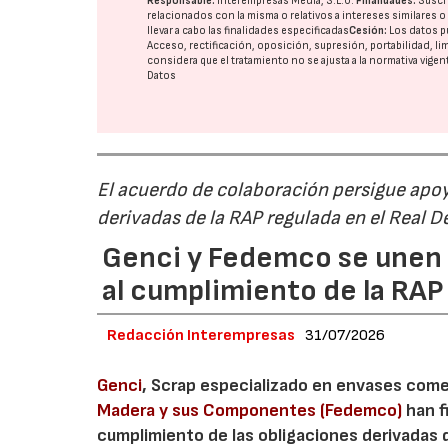
Responsable:
Interempresas Media, S.L.U.
Finalidades:
Suscri
relacionados con la misma o relativos a intereses similares 
llevar a cabo las finalidades especificadas
Cesión:
Los datos p
Acceso, rectificación, oposición, supresión, portabilidad, l
considera que el tratamiento no se ajusta a la normativa vige
Datos
El acuerdo de colaboración persigue apoya
derivadas de la RAP regulada en el Real 
Genci y Fedemco se unen p
al cumplimiento de la RA
Redacción Interempresas
31/07/2026
Genci
, Scrap especializado en envases comerc
Madera y sus Componentes (Fedemco)
han f
cumplimiento de las obligaciones derivadas 