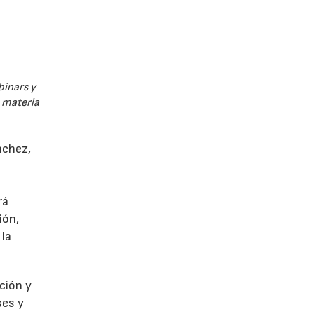
binars y
n materia
nchez,
rá
ión,
 la
ción y
ses y