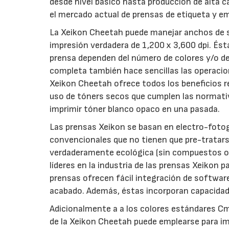
desde nivel básico hasta producción de alta c
el mercado actual de prensas de etiqueta y 
La Xeikon Cheetah puede manejar anchos de s
impresión verdadera de 1,200 x 3,600 dpi. Ést
prensa dependen del número de colores y/o de l
completa también hace sencillas las operacion
Xeikon Cheetah ofrece todos los beneficios r
uso de tóners secos que cumplen las normati
imprimir tóner blanco opaco en una pasada.
Las prensas Xeikon se basan en electro-fotog
convencionales que no tienen que pre-tratars
verdaderamente ecológica (sin compuestos org
líderes en la industria de las prensas Xeikon
prensas ofrecen fácil integración de software
acabado. Además, éstas incorporan capacidad
Adicionalmente a a los colores estándares Cmy
de la Xeikon Cheetah puede emplearse para im