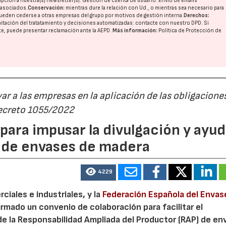
pción a nuestra(s) newsletter(s). Gestión de cuenta de usuario. Envío de emails
o asociados.
Conservación:
mientras dure la relación con Ud., o mientras sea necesario para
ueden cederse a otras
empresas del grupo
por motivos de gestión interna.
Derechos:
imitación del tratatamiento y decisiones automatizadas:
contacte con nuestro DPD
. Si
nte, puede presentar reclamación ante la
AEPD
.
Más información:
Política de Protección de
r a las empresas en la aplicación de las obligacione
Decreto 1055/2022
ara impusar la divulgación y ayud
P de envases de madera
4229
iales e industriales, y la
Federación Española del Envas
irmado un convenio de colaboración para facilitar el
de la Responsabilidad Ampliada del Productor (RAP) de en