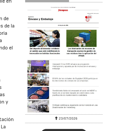
ble en
n de
s de la
oria
a
ndo el
n
s
Las
ón y
23/07/2026
stación
 La