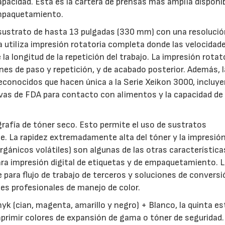
apacidad. Esta es la cartera de prensas más amplia disponi
empaquetamiento.
ustrato de hasta 13 pulgadas (330 mm) con una resolució
a utiliza impresión rotatoria completa donde las velocidade
a longitud de la repetición del trabajo. La impresión rotat
es de paso y repetición, y de acabado posterior. Además, l
econocidos que hacen única a la Serie Xeikon 3000, incluye
vas de FDA para contacto con alimentos y la capacidad de
rafía de tóner seco. Esto permite el uso de sustratos
e. La rapidez extremadamente alta del tóner y la impresió
ánicos volátiles) son algunas de las otras característica
 para impresión digital de etiquetas y de empaquetamiento. 
 para flujo de trabajo de terceros y soluciones de conversi
es profesionales de manejo de color.
23/07/2026
30/07/2026
k (cian, magenta, amarillo y negro) + Blanco, la quinta e
primir colores de expansión de gama o tóner de seguridad.