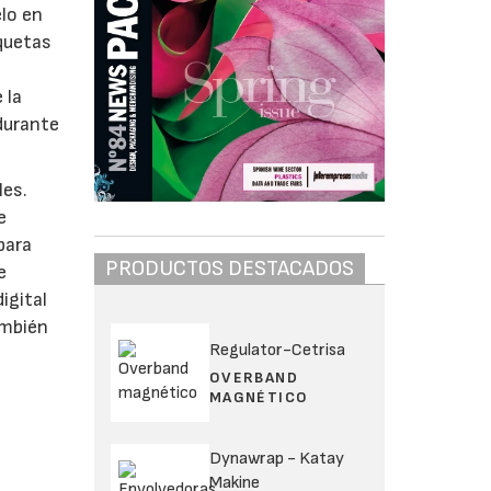
lo en
iquetas
 la
durante
les.
e
para
PRODUCTOS DESTACADOS
e
igital
ambién
Regulator-Cetrisa
OVERBAND
MAGNÉTICO
Dynawrap - Katay
Makine