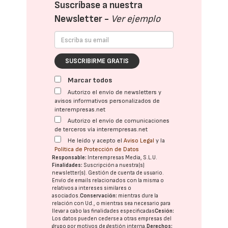
Suscríbase a nuestra
Newsletter -
Ver ejemplo
SUSCRIBIRME GRATIS
Marcar todos
Autorizo el envío de newsletters y
avisos informativos personalizados de
interempresas.net
Autorizo el envío de comunicaciones
de terceros vía interempresas.net
He leído y acepto el
Aviso Legal
y la
Política de Protección de Datos
Responsable:
Interempresas Media, S.L.U.
Finalidades:
Suscripción a nuestra(s)
newsletter(s). Gestión de cuenta de usuario.
Envío de emails relacionados con la misma o
relativos a intereses similares o
asociados.
Conservación:
mientras dure la
relación con Ud., o mientras sea necesario para
llevar a cabo las finalidades especificadas
Cesión:
Los datos pueden cederse a otras
empresas del
grupo
por motivos de gestión interna.
Derechos: