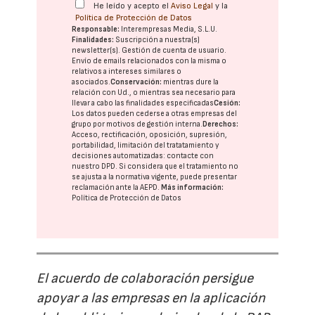
He leído y acepto el
Aviso Legal
y la
Política de Protección de Datos
Responsable:
Interempresas Media, S.L.U.
Finalidades:
Suscripción a nuestra(s)
newsletter(s). Gestión de cuenta de usuario.
Envío de emails relacionados con la misma o
relativos a intereses similares o
asociados.
Conservación:
mientras dure la
relación con Ud., o mientras sea necesario para
llevar a cabo las finalidades especificadas
Cesión:
Los datos pueden cederse a otras
empresas del
grupo
por motivos de gestión interna.
Derechos:
Acceso, rectificación, oposición, supresión,
portabilidad, limitación del tratatamiento y
decisiones automatizadas:
contacte con
nuestro DPD
. Si considera que el tratamiento no
se ajusta a la normativa vigente, puede presentar
reclamación ante la
AEPD
.
Más información:
Política de Protección de Datos
El acuerdo de colaboración persigue
apoyar a las empresas en la aplicación