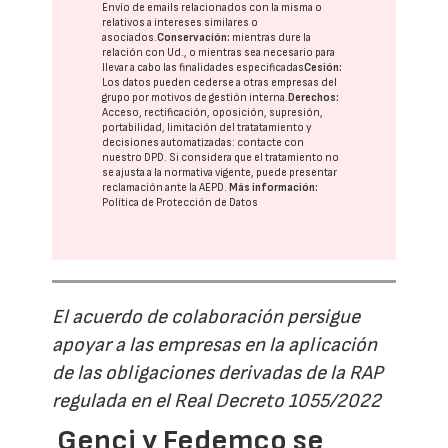
Envío de emails relacionados con la misma o
relativos a intereses similares o
asociados.
Conservación:
mientras dure la
relación con Ud., o mientras sea necesario para
llevar a cabo las finalidades especificadas
Cesión:
Los datos pueden cederse a otras
empresas del
grupo
por motivos de gestión interna.
Derechos:
Acceso, rectificación, oposición, supresión,
portabilidad, limitación del tratatamiento y
decisiones automatizadas:
contacte con
nuestro DPD
. Si considera que el tratamiento no
se ajusta a la normativa vigente, puede presentar
reclamación ante la
AEPD
.
Más información:
Política de Protección de Datos
El acuerdo de colaboración persigue
apoyar a las empresas en la aplicación
de las obligaciones derivadas de la RAP
regulada en el Real Decreto 1055/2022
Genci y Fedemco se