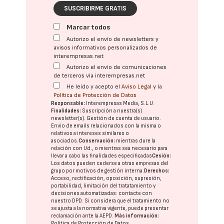
SUSCRIBIRME GRATIS
Marcar todos
Autorizo el envío de newsletters y
avisos informativos personalizados de
interempresas.net
Autorizo el envío de comunicaciones
de terceros vía interempresas.net
He leído y acepto el
Aviso Legal
y la
Política de Protección de Datos
Responsable:
Interempresas Media, S.L.U.
Finalidades:
Suscripción a nuestra(s)
newsletter(s). Gestión de cuenta de usuario.
Envío de emails relacionados con la misma o
relativos a intereses similares o
asociados.
Conservación:
mientras dure la
relación con Ud., o mientras sea necesario para
llevar a cabo las finalidades especificadas
Cesión:
Los datos pueden cederse a otras
empresas del
grupo
por motivos de gestión interna.
Derechos:
Acceso, rectificación, oposición, supresión,
portabilidad, limitación del tratatamiento y
decisiones automatizadas:
contacte con
nuestro DPD
. Si considera que el tratamiento no
se ajusta a la normativa vigente, puede presentar
reclamación ante la
AEPD
.
Más información:
Política de Protección de Datos