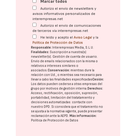
Marcar todos
Autorizo el envío de newsletters y
avisos informativos personalizados de
interempresas.net
Autorizo el envío de comunicaciones
de terceros vía interempresas.net
He leído y acepto el
Aviso Legal
y la
Política de Protección de Datos
Responsable:
Interempresas Media, S.L.U.
Finalidades:
Suscripción a nuestra(s)
newsletter(s). Gestión de cuenta de usuario.
Envío de emails relacionados con la misma o
relativos a intereses similares o
asociados.
Conservación:
mientras dure la
relación con Ud., o mientras sea necesario para
llevar a cabo las finalidades especificadas
Cesión:
Los datos pueden cederse a otras
empresas del
grupo
por motivos de gestión interna.
Derechos:
Acceso, rectificación, oposición, supresión,
portabilidad, limitación del tratatamiento y
decisiones automatizadas:
contacte con
nuestro DPD
. Si considera que el tratamiento no
se ajusta a la normativa vigente, puede presentar
reclamación ante la
AEPD
.
Más información:
Política de Protección de Datos