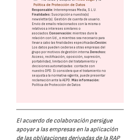
Política de Protección de Datos
Responsable:
Interempresas Media, S.L.U.
Finalidades:
Suscripción a nuestra(s)
newsletter(s). Gestión de cuenta de usuario.
Envío de emails relacionados con la misma o
relativos a intereses similares o
asociados.
Conservación:
mientras dure la
relación con Ud., o mientras sea necesario para
llevar a cabo las finalidades especificadas
Cesión:
Los datos pueden cederse a otras
empresas del
grupo
por motivos de gestión interna.
Derechos:
Acceso, rectificación, oposición, supresión,
portabilidad, limitación del tratatamiento y
decisiones automatizadas:
contacte con
nuestro DPD
. Si considera que el tratamiento no
se ajusta a la normativa vigente, puede presentar
reclamación ante la
AEPD
.
Más información:
Política de Protección de Datos
El acuerdo de colaboración persigue
apoyar a las empresas en la aplicación
de las obligaciones derivadas de la RAP