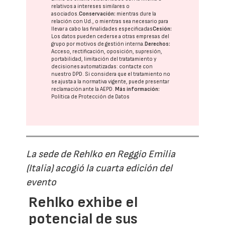
relativos a intereses similares o
asociados.
Conservación:
mientras dure la
relación con Ud., o mientras sea necesario para
llevar a cabo las finalidades especificadas
Cesión:
Los datos pueden cederse a otras
empresas del
grupo
por motivos de gestión interna.
Derechos:
Acceso, rectificación, oposición, supresión,
portabilidad, limitación del tratatamiento y
decisiones automatizadas:
contacte con
nuestro DPD
. Si considera que el tratamiento no
se ajusta a la normativa vigente, puede presentar
reclamación ante la
AEPD
.
Más información:
Política de Protección de Datos
La sede de Rehlko en Reggio Emilia
(Italia) acogió la cuarta edición del
evento
Rehlko exhibe el
potencial de sus