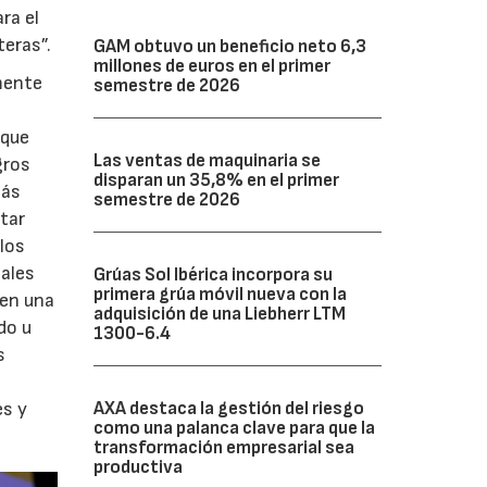
ra el
teras”.
GAM obtuvo un beneficio neto 6,3
millones de euros en el primer
mente
semestre de 2026
 que
Las ventas de maquinaria se
gros
disparan un 35,8% en el primer
más
semestre de 2026
ntar
 los
cales
Grúas Sol Ibérica incorpora su
primera grúa móvil nueva con la
uen una
adquisición de una Liebherr LTM
do u
1300-6.4
s
AXA destaca la gestión del riesgo
es y
como una palanca clave para que la
transformación empresarial sea
productiva