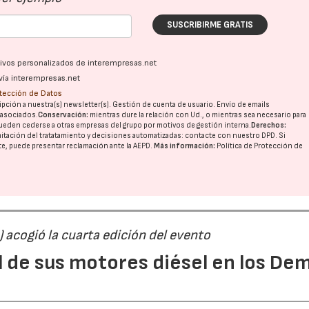
SUSCRIBIRME GRATIS
ativos personalizados de interempresas.net
vía interempresas.net
otección de Datos
pción a nuestra(s) newsletter(s). Gestión de cuenta de usuario. Envío de emails
o asociados.
Conservación:
mientras dure la relación con Ud., o mientras sea necesario para
ueden cederse a otras
empresas del grupo
por motivos de gestión interna.
Derechos:
imitación del tratatamiento y decisiones automatizadas:
contacte con nuestro DPD
. Si
nte, puede presentar reclamación ante la
AEPD
.
Más información:
Política de Protección de
) acogió la cuarta edición del evento
l de sus motores diésel en los De