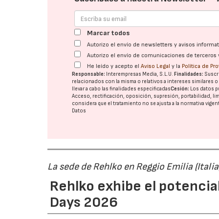
Marcar todos
Autorizo el envío de newsletters y avisos inform
Autorizo el envío de comunicaciones de terceros 
He leído y acepto el
Aviso Legal
y la
Política de Pr
Responsable:
Interempresas Media, S.L.U.
Finalidades:
Suscri
relacionados con la misma o relativos a intereses similares 
llevar a cabo las finalidades especificadas
Cesión:
Los datos p
Acceso, rectificación, oposición, supresión, portabilidad, l
considera que el tratamiento no se ajusta a la normativa vige
Datos
La sede de Rehlko en Reggio Emilia (Italia
Rehlko exhibe el potencia
Days 2026