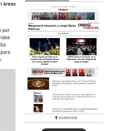
n áreas
o por
nible
 Se
 para
.
02/06/2026