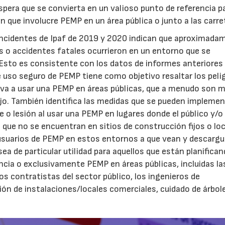
spera que se convierta en un valioso punto de referencia pa
ión que involucre PEMP en un área pública o junto a las carre
 incidentes de Ipaf de 2019 y 2020 indican que aproximada
s o accidentes fatales ocurrieron en un entorno que se
. Esto es consistente con los datos de informes anteriores
so seguro de PEMP tiene como objetivo resaltar los peli
 va a usar una PEMP en áreas públicas, que a menudo son 
bajo. También identifica las medidas que se pueden impleme
te o lesión al usar una PEMP en lugares donde el público y/o
a que no se encuentran en sitios de construcción fijos o lo
 usuarios de PEMP en estos entornos a que vean y descarg
a de particular utilidad para aquellos que están planifican
ncia o exclusivamente PEMP en áreas públicas, incluidas la
os contratistas del sector público, los ingenieros de
ción de instalaciones/locales comerciales, cuidado de árbol