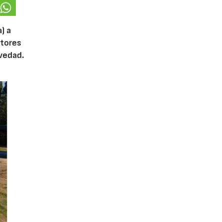
) a
otores
ovedad.