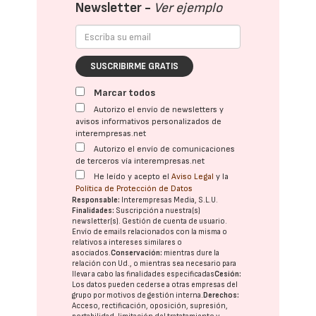
Newsletter -
Ver ejemplo
SUSCRIBIRME GRATIS
Marcar todos
Autorizo el envío de newsletters y
avisos informativos personalizados de
interempresas.net
Autorizo el envío de comunicaciones
de terceros vía interempresas.net
He leído y acepto el
Aviso Legal
y la
Política de Protección de Datos
Responsable:
Interempresas Media, S.L.U.
Finalidades:
Suscripción a nuestra(s)
newsletter(s). Gestión de cuenta de usuario.
Envío de emails relacionados con la misma o
relativos a intereses similares o
asociados.
Conservación:
mientras dure la
relación con Ud., o mientras sea necesario para
llevar a cabo las finalidades especificadas
Cesión:
Los datos pueden cederse a otras
empresas del
grupo
por motivos de gestión interna.
Derechos:
Acceso, rectificación, oposición, supresión,