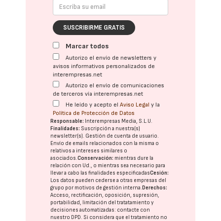
SUSCRIBIRME GRATIS
Marcar todos
Autorizo el envío de newsletters y
avisos informativos personalizados de
interempresas.net
Autorizo el envío de comunicaciones
de terceros vía interempresas.net
He leído y acepto el
Aviso Legal
y la
Política de Protección de Datos
Responsable:
Interempresas Media, S.L.U.
Finalidades:
Suscripción a nuestra(s)
newsletter(s). Gestión de cuenta de usuario.
Envío de emails relacionados con la misma o
relativos a intereses similares o
asociados.
Conservación:
mientras dure la
relación con Ud., o mientras sea necesario para
llevar a cabo las finalidades especificadas
Cesión:
Los datos pueden cederse a otras
empresas del
grupo
por motivos de gestión interna.
Derechos:
Acceso, rectificación, oposición, supresión,
portabilidad, limitación del tratatamiento y
decisiones automatizadas:
contacte con
nuestro DPD
. Si considera que el tratamiento no