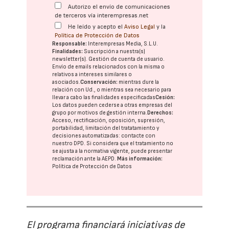
Autorizo el envío de comunicaciones
de terceros vía interempresas.net
He leído y acepto el
Aviso Legal
y la
Política de Protección de Datos
Responsable:
Interempresas Media, S.L.U.
Finalidades:
Suscripción a nuestra(s)
newsletter(s). Gestión de cuenta de usuario.
Envío de emails relacionados con la misma o
relativos a intereses similares o
asociados.
Conservación:
mientras dure la
relación con Ud., o mientras sea necesario para
llevar a cabo las finalidades especificadas
Cesión:
Los datos pueden cederse a otras
empresas del
grupo
por motivos de gestión interna.
Derechos:
Acceso, rectificación, oposición, supresión,
portabilidad, limitación del tratatamiento y
decisiones automatizadas:
contacte con
nuestro DPD
. Si considera que el tratamiento no
se ajusta a la normativa vigente, puede presentar
reclamación ante la
AEPD
.
Más información:
Política de Protección de Datos
El programa financiará iniciativas de