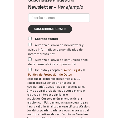
Suscríbase a nuestra
Newsletter -
Ver ejemplo
SUSCRIBIRME GRATIS
Marcar todos
Autorizo el envío de newsletters y
avisos informativos personalizados de
interempresas.net
Autorizo el envío de comunicaciones
de terceros vía interempresas.net
He leído y acepto el
Aviso Legal
y la
Política de Protección de Datos
Responsable:
Interempresas Media, S.L.U.
Finalidades:
Suscripción a nuestra(s)
newsletter(s). Gestión de cuenta de usuario.
Envío de emails relacionados con la misma o
relativos a intereses similares o
asociados.
Conservación:
mientras dure la
relación con Ud., o mientras sea necesario para
llevar a cabo las finalidades especificadas
Cesión:
Los datos pueden cederse a otras
empresas del
grupo
por motivos de gestión interna.
Derechos: